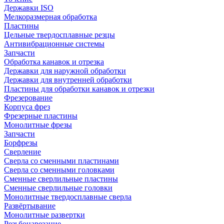
Державки ISO
Мелкоразмерная обработка
Пластины
Цельные твердосплавные резцы
Антивибрационные системы
Запчасти
Обработка канавок и отрезка
Державки для наружной обработки
Державки для внутренней обработки
Пластины для обработки канавок и отрезки
Фрезерование
Корпуса фрез
Фрезерные пластины
Монолитные фрезы
Запчасти
Борфрезы
Сверление
Сверла со сменными пластинами
Сверла со сменными головками
Сменные сверлильные пластины
Сменные сверлильные головки
Монолитные твердосплавные сверла
Развёртывание
Монолитные развертки
Резьбонарезание