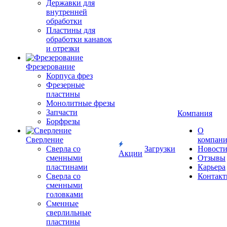
Державки для
внутренней
обработки
Пластины для
обработки канавок
и отрезки
Фрезерование
Корпуса фрез
Фрезерные
пластины
Монолитные фрезы
Запчасти
Компания
Борфрезы
О
Сверление
компан
Сверла со
Загрузки
Новост
Акции
сменными
Отзывы
пластинами
Карьера
Сверла со
Контак
сменными
головками
Сменные
сверлильные
пластины