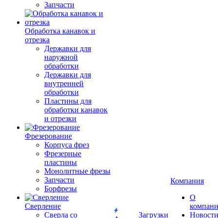
Запчасти
Обработка канавок и
отрезка
Державки для
наружной
обработки
Державки для
внутренней
обработки
Пластины для
обработки канавок
и отрезки
Фрезерование
Корпуса фрез
Фрезерные
пластины
Монолитные фрезы
Запчасти
Компания
Борфрезы
О
Сверление
компан
Сверла со
Загрузки
Новост