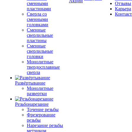
Акции
сменными
Отзывы
пластинами
Карьера
Сверла со
Контак
сменными
головками
Сменные
сверлильные
пластины
Сменные
сверлильные
головки
Монолитные
твердосплавные
сверла
Развёртывание
Монолитные
развертки
Резьбонарезание
Точение резьбы
Фрезерование
резьбы
Нарезание резьбы
метчиком