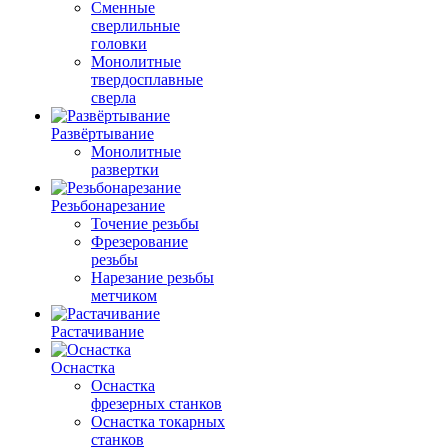
Сменные
сверлильные
головки
Монолитные
твердосплавные
сверла
Развёртывание
Монолитные
развертки
Резьбонарезание
Точение резьбы
Фрезерование
резьбы
Нарезание резьбы
метчиком
Растачивание
Оснастка
Оснастка
фрезерных станков
Оснастка токарных
станков