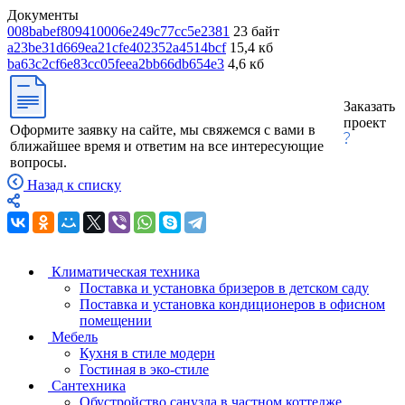
Документы
008babef809410006e249c77cc5e2381
23 байт
a23be31d669ea21cfe402352a4514bcf
15,4 кб
ba63c2cf6e83cc05feea2bb66db654e3
4,6 кб
Заказать
проект
Оформите заявку на сайте, мы свяжемся с вами в
ближайшее время и ответим на все интересующие
вопросы.
Назад к списку
Климатическая техника
Поставка и установка бризеров в детском саду
Поставка и установка кондиционеров в офисном
помещении
Мебель
Кухня в стиле модерн
Гостиная в эко-стиле
Сантехника
Обустройство санузла в частном коттедже