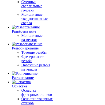
Сменные
сверлильные
головки
Монолитные
твердосплавные
сверла
Развёртывание
Монолитные
развертки
Резьбонарезание
Точение резьбы
Фрезерование
резьбы
Нарезание резьбы
метчиком
Растачивание
Оснастка
Оснастка
фрезерных станков
Оснастка токарных
станков