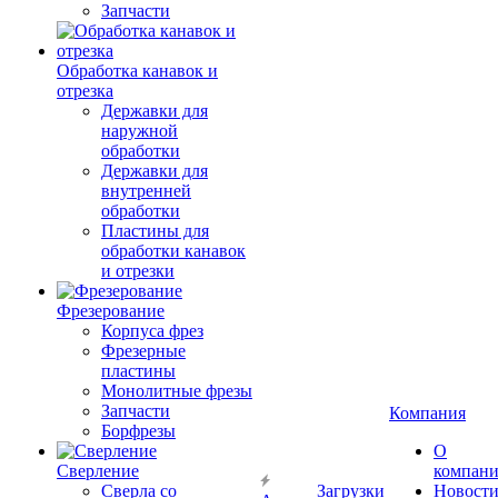
Запчасти
Обработка канавок и
отрезка
Державки для
наружной
обработки
Державки для
внутренней
обработки
Пластины для
обработки канавок
и отрезки
Фрезерование
Корпуса фрез
Фрезерные
пластины
Монолитные фрезы
Запчасти
Компания
Борфрезы
О
Сверление
компан
Сверла со
Загрузки
Новост