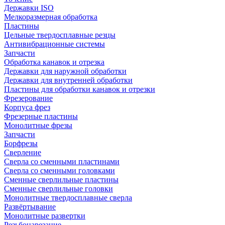
Державки ISO
Мелкоразмерная обработка
Пластины
Цельные твердосплавные резцы
Антивибрационные системы
Запчасти
Обработка канавок и отрезка
Державки для наружной обработки
Державки для внутренней обработки
Пластины для обработки канавок и отрезки
Фрезерование
Корпуса фрез
Фрезерные пластины
Монолитные фрезы
Запчасти
Борфрезы
Сверление
Сверла со сменными пластинами
Сверла со сменными головками
Сменные сверлильные пластины
Сменные сверлильные головки
Монолитные твердосплавные сверла
Развёртывание
Монолитные развертки
Резьбонарезание