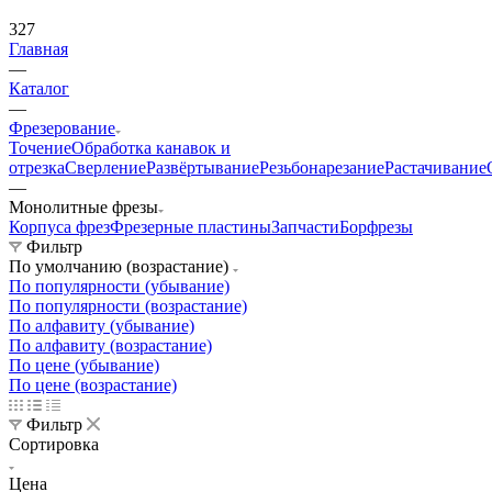
327
Главная
—
Каталог
—
Фрезерование
Точение
Обработка канавок и
отрезка
Сверление
Развёртывание
Резьбонарезание
Растачивание
—
Монолитные фрезы
Корпуса фрез
Фрезерные пластины
Запчасти
Борфрезы
Фильтр
По умолчанию (возрастание)
По популярности (убывание)
По популярности (возрастание)
По алфавиту (убывание)
По алфавиту (возрастание)
По цене (убывание)
По цене (возрастание)
Фильтр
Сортировка
Цена