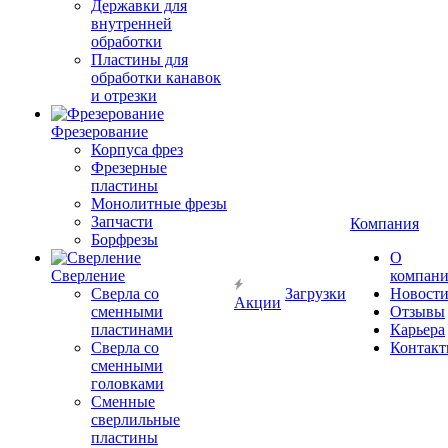
Державки для
внутренней
обработки
Пластины для
обработки канавок
и отрезки
Фрезерование
Корпуса фрез
Фрезерные
пластины
Монолитные фрезы
Запчасти
Компания
Борфрезы
О
Сверление
компан
Сверла со
Загрузки
Новост
Акции
сменными
Отзывы
пластинами
Карьера
Сверла со
Контак
сменными
головками
Сменные
сверлильные
пластины