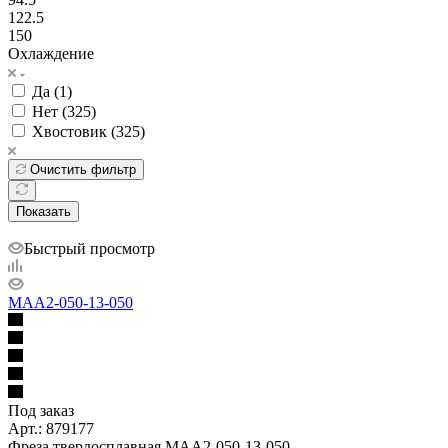
122.5
150
Охлаждение
Да (
1
)
Нет (
325
)
Хвостовик (
325
)
Очистить фильтр
Показать
Быстрый просмотр
MAA2-050-13-050
Под заказ
Арт.: 879177
Фреза твердосплавная MAA2-050-13-050