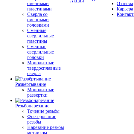
Акции
сменными
Отзывы
пластинами
Карьера
Сверла со
Контак
сменными
головками
Сменные
сверлильные
пластины
Сменные
сверлильные
головки
Монолитные
твердосплавные
сверла
Развёртывание
Монолитные
развертки
Резьбонарезание
Точение резьбы
Фрезерование
резьбы
Нарезание резьбы
метчиком