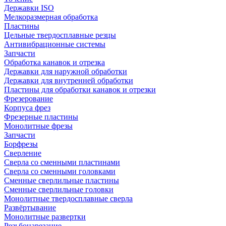
Державки ISO
Мелкоразмерная обработка
Пластины
Цельные твердосплавные резцы
Антивибрационные системы
Запчасти
Обработка канавок и отрезка
Державки для наружной обработки
Державки для внутренней обработки
Пластины для обработки канавок и отрезки
Фрезерование
Корпуса фрез
Фрезерные пластины
Монолитные фрезы
Запчасти
Борфрезы
Сверление
Сверла со сменными пластинами
Сверла со сменными головками
Сменные сверлильные пластины
Сменные сверлильные головки
Монолитные твердосплавные сверла
Развёртывание
Монолитные развертки
Резьбонарезание