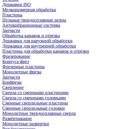
Державки ISO
Мелкоразмерная обработка
Пластины
Цельные твердосплавные резцы
Антивибрационные системы
Запчасти
Обработка канавок и отрезка
Державки для наружной обработки
Державки для внутренней обработки
Пластины для обработки канавок и отрезки
Фрезерование
Корпуса фрез
Фрезерные пластины
Монолитные фрезы
Запчасти
Борфрезы
Сверление
Сверла со сменными пластинами
Сверла со сменными головками
Сменные сверлильные пластины
Сменные сверлильные головки
Монолитные твердосплавные сверла
Развёртывание
Монолитные развертки
Резьбонарезание