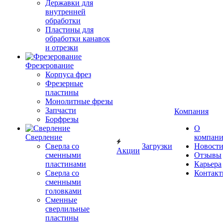
Державки для
внутренней
обработки
Пластины для
обработки канавок
и отрезки
Фрезерование
Корпуса фрез
Фрезерные
пластины
Монолитные фрезы
Запчасти
Компания
Борфрезы
О
Сверление
компан
Сверла со
Загрузки
Новост
Акции
сменными
Отзывы
пластинами
Карьера
Сверла со
Контак
сменными
головками
Сменные
сверлильные
пластины