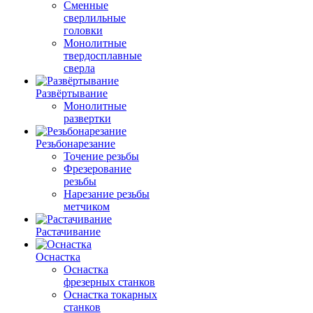
Сменные
сверлильные
головки
Монолитные
твердосплавные
сверла
Развёртывание
Монолитные
развертки
Резьбонарезание
Точение резьбы
Фрезерование
резьбы
Нарезание резьбы
метчиком
Растачивание
Оснастка
Оснастка
фрезерных станков
Оснастка токарных
станков