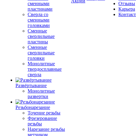
Акции
сменными
Отзывы
пластинами
Карьера
Сверла со
Контак
сменными
головками
Сменные
сверлильные
пластины
Сменные
сверлильные
головки
Монолитные
твердосплавные
сверла
Развёртывание
Монолитные
развертки
Резьбонарезание
Точение резьбы
Фрезерование
резьбы
Нарезание резьбы
метчиком