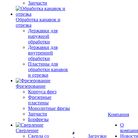
Запчасти
Обработка канавок и
отрезка
Державки для
наружной
обработки
Державки для
внутренней
обработки
Пластины для
обработки канавок
и отрезки
Фрезерование
Корпуса фрез
Фрезерные
пластины
Монолитные фрезы
Запчасти
Компания
Борфрезы
О
Сверление
компан
Сверла со
Загрузки
Новост