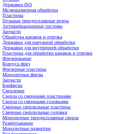
Державки ISO
Мелкоразмерная обработка
Пластины
Цельные твердосплавные резцы
Антивибрационные системы
Запчасти
Обработка канавок и отрезка
Державки для наружной обработки
Державки для внутренней обработки
Пластины для обработки канавок и отрезки
Фрезерование
Корпуса фрез
Фрезерные пластины
Монолитные фрезы
Запчасти
Борфрезы
Сверление
Сверла со сменными пластинами
Сверла со сменными головками
Сменные сверлильные пластины
Сменные сверлильные головки
Монолитные твердосплавные сверла
Развёртывание
Монолитные развертки
Резьбонарезание