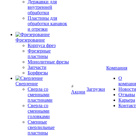
Державки для
внутренней
обработки
Пластины для
обработки канавок
и отрезки
Фрезерование
Корпуса фрез
Фрезерные
пластины
Монолитные фрезы
Запчасти
Компания
Борфрезы
О
Сверление
компан
Сверла со
Загрузки
Новост
Акции
сменными
Отзывы
пластинами
Карьера
Сверла со
Контак
сменными
головками
Сменные
сверлильные
пластины