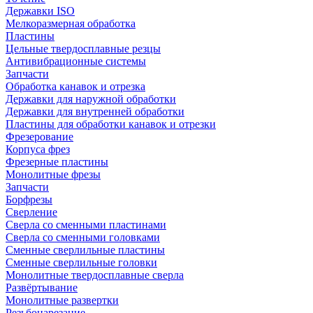
Державки ISO
Мелкоразмерная обработка
Пластины
Цельные твердосплавные резцы
Антивибрационные системы
Запчасти
Обработка канавок и отрезка
Державки для наружной обработки
Державки для внутренней обработки
Пластины для обработки канавок и отрезки
Фрезерование
Корпуса фрез
Фрезерные пластины
Монолитные фрезы
Запчасти
Борфрезы
Сверление
Сверла со сменными пластинами
Сверла со сменными головками
Сменные сверлильные пластины
Сменные сверлильные головки
Монолитные твердосплавные сверла
Развёртывание
Монолитные развертки
Резьбонарезание