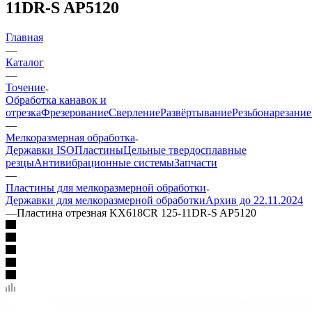
11DR-S AP5120
Главная
—
Каталог
—
Точение
Обработка канавок и
отрезка
Фрезерование
Сверление
Развёртывание
Резьбонарезание
—
Мелкоразмерная обработка
Державки ISO
Пластины
Цельные твердосплавные
резцы
Антивибрационные системы
Запчасти
—
Пластины для мелкоразмерной обработки
Державки для мелкоразмерной обработки
Архив до 22.11.2024
—
Пластина отрезная KX618CR 125-11DR-S AP5120