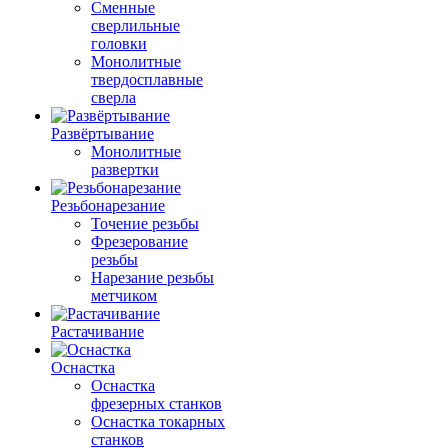
Сменные
сверлильные
головки
Монолитные
твердосплавные
сверла
Развёртывание
Монолитные
развертки
Резьбонарезание
Точение резьбы
Фрезерование
резьбы
Нарезание резьбы
метчиком
Растачивание
Оснастка
Оснастка
фрезерных станков
Оснастка токарных
станков