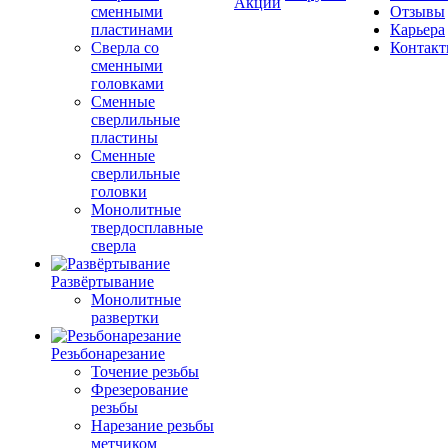
Акции
сменными
Отзывы
пластинами
Карьера
Сверла со
Контак
сменными
головками
Сменные
сверлильные
пластины
Сменные
сверлильные
головки
Монолитные
твердосплавные
сверла
Развёртывание
Монолитные
развертки
Резьбонарезание
Точение резьбы
Фрезерование
резьбы
Нарезание резьбы
метчиком