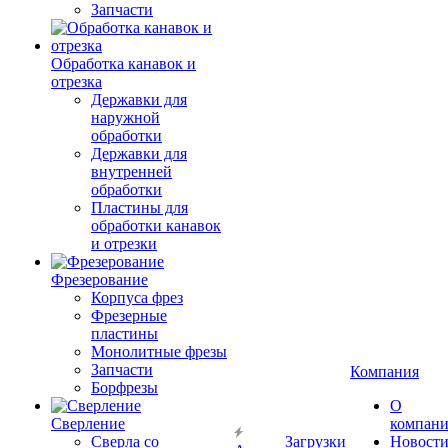
Запчасти
Обработка канавок и
отрезка
Державки для
наружной
обработки
Державки для
внутренней
обработки
Пластины для
обработки канавок
и отрезки
Фрезерование
Корпуса фрез
Фрезерные
пластины
Монолитные фрезы
Запчасти
Компания
Борфрезы
О
Сверление
компан
Сверла со
Загрузки
Новост