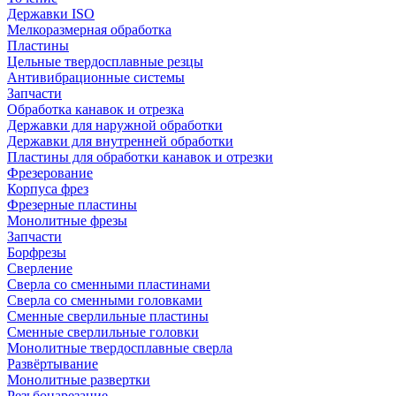
Державки ISO
Мелкоразмерная обработка
Пластины
Цельные твердосплавные резцы
Антивибрационные системы
Запчасти
Обработка канавок и отрезка
Державки для наружной обработки
Державки для внутренней обработки
Пластины для обработки канавок и отрезки
Фрезерование
Корпуса фрез
Фрезерные пластины
Монолитные фрезы
Запчасти
Борфрезы
Сверление
Сверла со сменными пластинами
Сверла со сменными головками
Сменные сверлильные пластины
Сменные сверлильные головки
Монолитные твердосплавные сверла
Развёртывание
Монолитные развертки
Резьбонарезание