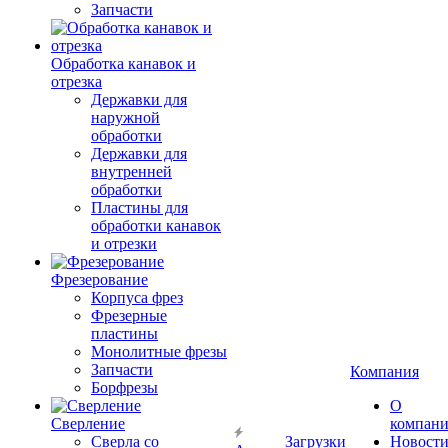
Запчасти
Обработка канавок и
отрезка
Державки для
наружной
обработки
Державки для
внутренней
обработки
Пластины для
обработки канавок
и отрезки
Фрезерование
Корпуса фрез
Фрезерные
пластины
Монолитные фрезы
Запчасти
Компания
Борфрезы
О
Сверление
компан
Сверла со
Загрузки
Новост