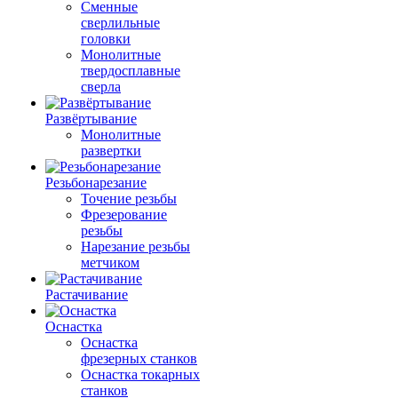
Сменные
сверлильные
головки
Монолитные
твердосплавные
сверла
Развёртывание
Монолитные
развертки
Резьбонарезание
Точение резьбы
Фрезерование
резьбы
Нарезание резьбы
метчиком
Растачивание
Оснастка
Оснастка
фрезерных станков
Оснастка токарных
станков