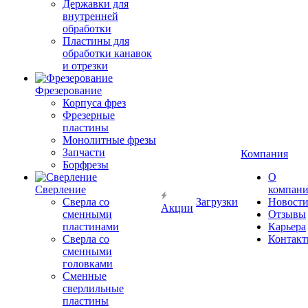
Державки для
внутренней
обработки
Пластины для
обработки канавок
и отрезки
Фрезерование
Корпуса фрез
Фрезерные
пластины
Монолитные фрезы
Запчасти
Компания
Борфрезы
О
Сверление
компан
Сверла со
Загрузки
Новост
Акции
сменными
Отзывы
пластинами
Карьера
Сверла со
Контак
сменными
головками
Сменные
сверлильные
пластины