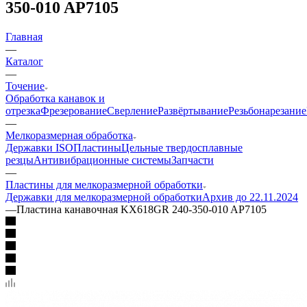
350-010 AP7105
Главная
—
Каталог
—
Точение
Обработка канавок и
отрезка
Фрезерование
Сверление
Развёртывание
Резьбонарезание
—
Мелкоразмерная обработка
Державки ISO
Пластины
Цельные твердосплавные
резцы
Антивибрационные системы
Запчасти
—
Пластины для мелкоразмерной обработки
Державки для мелкоразмерной обработки
Архив до 22.11.2024
—
Пластина канавочная KX618GR 240-350-010 AP7105