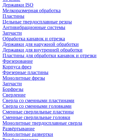
Державки ISO
Мелкоразмерная обработка
Пластины
Цельные твердосплавные резцы
Антивибрационные системы
Запчасти
Обработка канавок и отрезка
Державки для наружной обработки
Державки для внутренней обработки
Пластины для обработки канавок и отрезки
Фрезерование
Корпуса фрез
Фрезерные пластины
Монолитные фрезы
Запчасти
Борфрезы
Сверление
Сверла со сменными пластинами
Сверла со сменными головками
Сменные сверлильные пластины
Сменные сверлильные головки
Монолитные твердосплавные сверла
Развёртывание
Монолитные развертки
Резьбонарезание