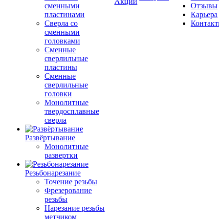
Акции
сменными
Отзывы
пластинами
Карьера
Сверла со
Контак
сменными
головками
Сменные
сверлильные
пластины
Сменные
сверлильные
головки
Монолитные
твердосплавные
сверла
Развёртывание
Монолитные
развертки
Резьбонарезание
Точение резьбы
Фрезерование
резьбы
Нарезание резьбы
метчиком