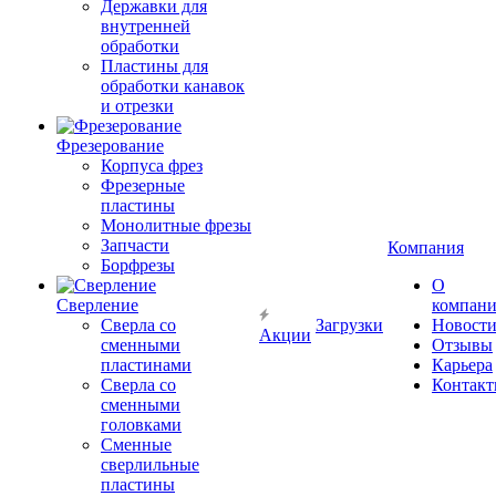
Державки для
внутренней
обработки
Пластины для
обработки канавок
и отрезки
Фрезерование
Корпуса фрез
Фрезерные
пластины
Монолитные фрезы
Запчасти
Компания
Борфрезы
О
Сверление
компан
Сверла со
Загрузки
Новост
Акции
сменными
Отзывы
пластинами
Карьера
Сверла со
Контак
сменными
головками
Сменные
сверлильные
пластины