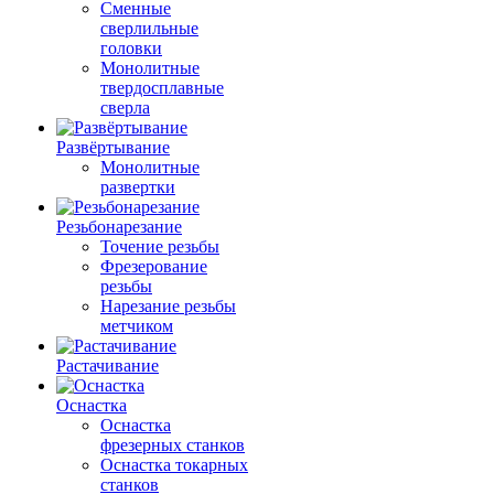
Сменные
сверлильные
головки
Монолитные
твердосплавные
сверла
Развёртывание
Монолитные
развертки
Резьбонарезание
Точение резьбы
Фрезерование
резьбы
Нарезание резьбы
метчиком
Растачивание
Оснастка
Оснастка
фрезерных станков
Оснастка токарных
станков