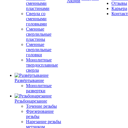
Акции
сменными
Отзывы
пластинами
Карьера
Сверла со
Контак
сменными
головками
Сменные
сверлильные
пластины
Сменные
сверлильные
головки
Монолитные
твердосплавные
сверла
Развёртывание
Монолитные
развертки
Резьбонарезание
Точение резьбы
Фрезерование
резьбы
Нарезание резьбы
метчиком