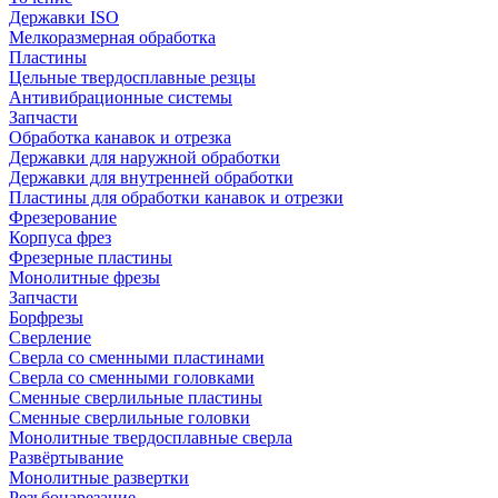
Державки ISO
Мелкоразмерная обработка
Пластины
Цельные твердосплавные резцы
Антивибрационные системы
Запчасти
Обработка канавок и отрезка
Державки для наружной обработки
Державки для внутренней обработки
Пластины для обработки канавок и отрезки
Фрезерование
Корпуса фрез
Фрезерные пластины
Монолитные фрезы
Запчасти
Борфрезы
Сверление
Сверла со сменными пластинами
Сверла со сменными головками
Сменные сверлильные пластины
Сменные сверлильные головки
Монолитные твердосплавные сверла
Развёртывание
Монолитные развертки
Резьбонарезание