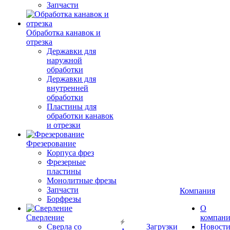
Запчасти
Обработка канавок и
отрезка
Державки для
наружной
обработки
Державки для
внутренней
обработки
Пластины для
обработки канавок
и отрезки
Фрезерование
Корпуса фрез
Фрезерные
пластины
Монолитные фрезы
Запчасти
Компания
Борфрезы
О
Сверление
компан
Сверла со
Загрузки
Новост