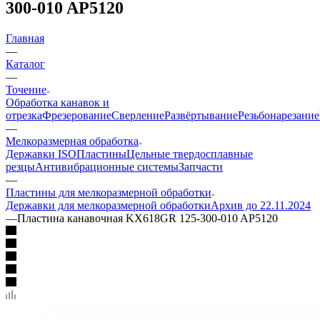
300-010 AP5120
Главная
—
Каталог
—
Точение
Обработка канавок и
отрезка
Фрезерование
Сверление
Развёртывание
Резьбонарезание
—
Мелкоразмерная обработка
Державки ISO
Пластины
Цельные твердосплавные
резцы
Антивибрационные системы
Запчасти
—
Пластины для мелкоразмерной обработки
Державки для мелкоразмерной обработки
Архив до 22.11.2024
—
Пластина канавочная KX618GR 125-300-010 AP5120