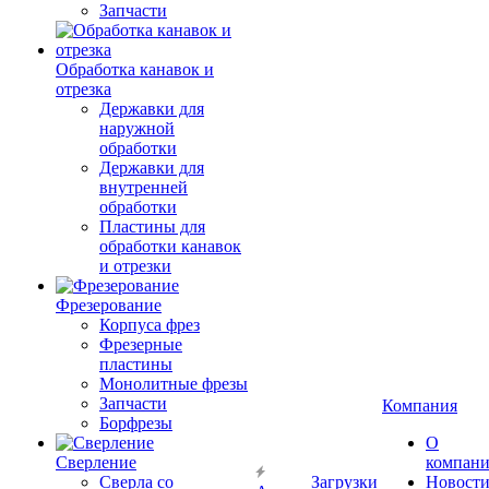
Запчасти
Обработка канавок и
отрезка
Державки для
наружной
обработки
Державки для
внутренней
обработки
Пластины для
обработки канавок
и отрезки
Фрезерование
Корпуса фрез
Фрезерные
пластины
Монолитные фрезы
Запчасти
Компания
Борфрезы
О
Сверление
компан
Сверла со
Загрузки
Новост