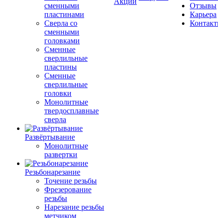
Акции
сменными
Отзывы
пластинами
Карьера
Сверла со
Контак
сменными
головками
Сменные
сверлильные
пластины
Сменные
сверлильные
головки
Монолитные
твердосплавные
сверла
Развёртывание
Монолитные
развертки
Резьбонарезание
Точение резьбы
Фрезерование
резьбы
Нарезание резьбы
метчиком