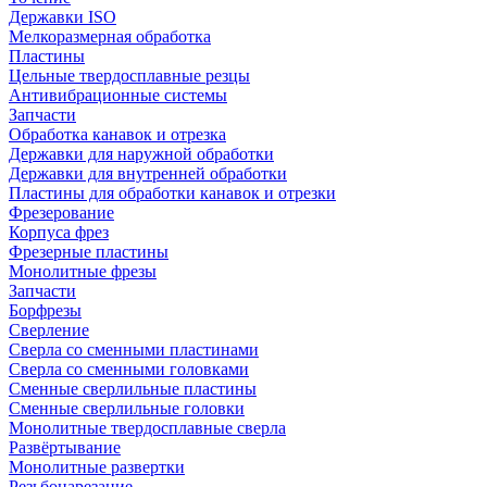
Державки ISO
Мелкоразмерная обработка
Пластины
Цельные твердосплавные резцы
Антивибрационные системы
Запчасти
Обработка канавок и отрезка
Державки для наружной обработки
Державки для внутренней обработки
Пластины для обработки канавок и отрезки
Фрезерование
Корпуса фрез
Фрезерные пластины
Монолитные фрезы
Запчасти
Борфрезы
Сверление
Сверла со сменными пластинами
Сверла со сменными головками
Сменные сверлильные пластины
Сменные сверлильные головки
Монолитные твердосплавные сверла
Развёртывание
Монолитные развертки
Резьбонарезание