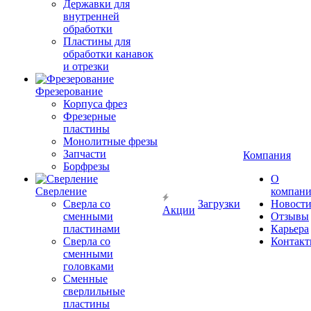
Державки для
внутренней
обработки
Пластины для
обработки канавок
и отрезки
Фрезерование
Корпуса фрез
Фрезерные
пластины
Монолитные фрезы
Запчасти
Компания
Борфрезы
О
Сверление
компан
Сверла со
Загрузки
Новост
Акции
сменными
Отзывы
пластинами
Карьера
Сверла со
Контак
сменными
головками
Сменные
сверлильные
пластины