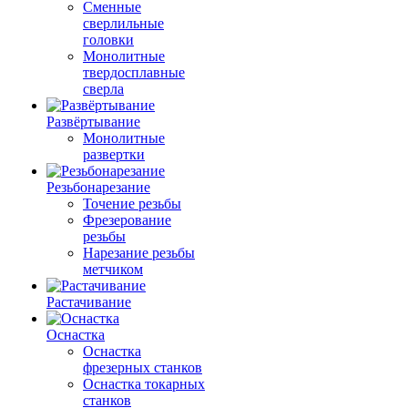
Сменные
сверлильные
головки
Монолитные
твердосплавные
сверла
Развёртывание
Монолитные
развертки
Резьбонарезание
Точение резьбы
Фрезерование
резьбы
Нарезание резьбы
метчиком
Растачивание
Оснастка
Оснастка
фрезерных станков
Оснастка токарных
станков