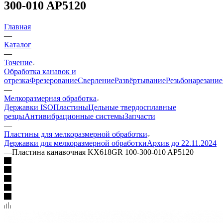
300-010 AP5120
Главная
—
Каталог
—
Точение
Обработка канавок и
отрезка
Фрезерование
Сверление
Развёртывание
Резьбонарезание
—
Мелкоразмерная обработка
Державки ISO
Пластины
Цельные твердосплавные
резцы
Антивибрационные системы
Запчасти
—
Пластины для мелкоразмерной обработки
Державки для мелкоразмерной обработки
Архив до 22.11.2024
—
Пластина канавочная KX618GR 100-300-010 AP5120