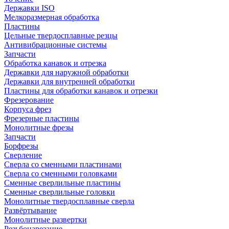
Державки ISO
Мелкоразмерная обработка
Пластины
Цельные твердосплавные резцы
Антивибрационные системы
Запчасти
Обработка канавок и отрезка
Державки для наружной обработки
Державки для внутренней обработки
Пластины для обработки канавок и отрезки
Фрезерование
Корпуса фрез
Фрезерные пластины
Монолитные фрезы
Запчасти
Борфрезы
Сверление
Сверла со сменными пластинами
Сверла со сменными головками
Сменные сверлильные пластины
Сменные сверлильные головки
Монолитные твердосплавные сверла
Развёртывание
Монолитные развертки
Резьбонарезание