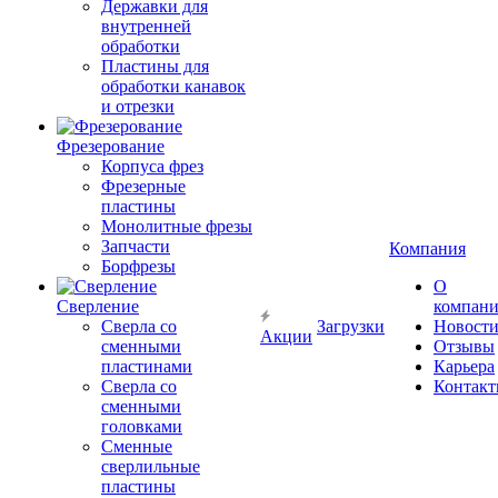
Державки для
внутренней
обработки
Пластины для
обработки канавок
и отрезки
Фрезерование
Корпуса фрез
Фрезерные
пластины
Монолитные фрезы
Запчасти
Компания
Борфрезы
О
Сверление
компан
Сверла со
Загрузки
Новост
Акции
сменными
Отзывы
пластинами
Карьера
Сверла со
Контак
сменными
головками
Сменные
сверлильные
пластины