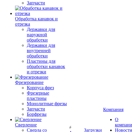
Запчасти
Обработка канавок и
отрезка
Державки для
наружной
обработки
Державки для
внутренней
обработки
Пластины для
обработки канавок
и отрезки
Фрезерование
Корпуса фрез
Фрезерные
пластины
Монолитные фрезы
Запчасти
Компания
Борфрезы
О
Сверление
компан
Сверла со
Загрузки
Новост