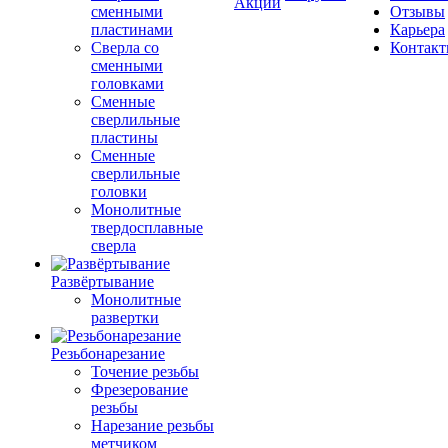
Акции
сменными
Отзывы
пластинами
Карьера
Сверла со
Контак
сменными
головками
Сменные
сверлильные
пластины
Сменные
сверлильные
головки
Монолитные
твердосплавные
сверла
Развёртывание
Монолитные
развертки
Резьбонарезание
Точение резьбы
Фрезерование
резьбы
Нарезание резьбы
метчиком