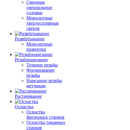
Сменные
сверлильные
головки
Монолитные
твердосплавные
сверла
Развёртывание
Монолитные
развертки
Резьбонарезание
Точение резьбы
Фрезерование
резьбы
Нарезание резьбы
метчиком
Растачивание
Оснастка
Оснастка
фрезерных станков
Оснастка токарных
станков