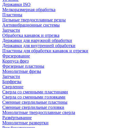
Державки ISO
Мелкоразмерная обработка
Пластины
Цельные твердосплавные резцы
Антивибрационные системы
Запчасти
Обработка канавок и отрезка
Державки для наружной обработки
Державки для внутренней обработки
Пластины для обработки канавок и отрезки
Фрезерование
Корпуса фрез
Фрезерные пластины
Монолитные фрезы
Запчасти
Борфрезы
Сверление
Сверла со сменными пластинами
Сверла со сменными головками
Сменные сверлильные пластины
Сменные сверлильные головки
Монолитные твердосплавные сверла
Развёртывание
Монолитные развертки
Резьбонарезание