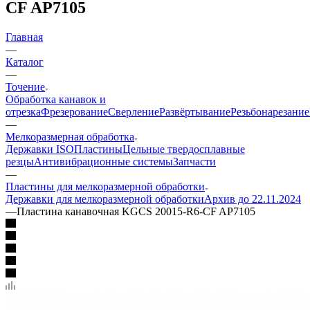
CF AP7105
Главная
—
Каталог
—
Точение
Обработка канавок и
отрезка
Фрезерование
Сверление
Развёртывание
Резьбонарезание
—
Мелкоразмерная обработка
Державки ISO
Пластины
Цельные твердосплавные
резцы
Антивибрационные системы
Запчасти
—
Пластины для мелкоразмерной обработки
Державки для мелкоразмерной обработки
Архив до 22.11.2024
—
Пластина канавочная KGCS 20015-R6-CF AP7105