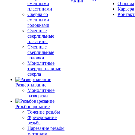
Акции
сменными
Отзывы
пластинами
Карьера
Сверла со
Контак
сменными
головками
Сменные
сверлильные
пластины
Сменные
сверлильные
головки
Монолитные
твердосплавные
сверла
Развёртывание
Монолитные
развертки
Резьбонарезание
Точение резьбы
Фрезерование
резьбы
Нарезание резьбы
метчиком