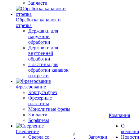
Запчасти
Обработка канавок и
отрезка
Державки для
наружной
обработки
Державки для
внутренней
обработки
Пластины для
обработки канавок
и отрезки
Фрезерование
Корпуса фрез
Фрезерные
пластины
Монолитные фрезы
Запчасти
Компания
Борфрезы
О
Сверление
компан
Сверла со
Загрузки
Новост