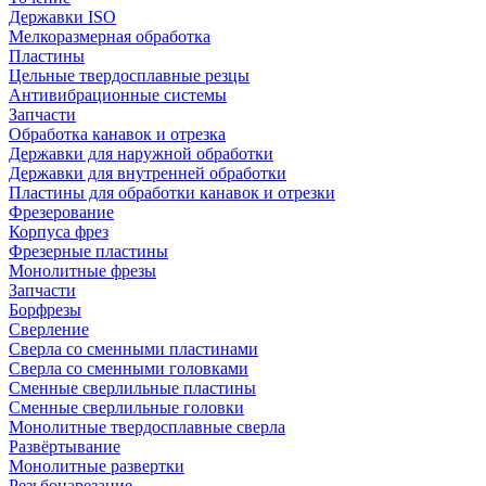
Державки ISO
Мелкоразмерная обработка
Пластины
Цельные твердосплавные резцы
Антивибрационные системы
Запчасти
Обработка канавок и отрезка
Державки для наружной обработки
Державки для внутренней обработки
Пластины для обработки канавок и отрезки
Фрезерование
Корпуса фрез
Фрезерные пластины
Монолитные фрезы
Запчасти
Борфрезы
Сверление
Сверла со сменными пластинами
Сверла со сменными головками
Сменные сверлильные пластины
Сменные сверлильные головки
Монолитные твердосплавные сверла
Развёртывание
Монолитные развертки
Резьбонарезание