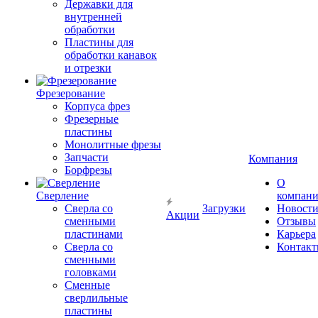
Державки для
внутренней
обработки
Пластины для
обработки канавок
и отрезки
Фрезерование
Корпуса фрез
Фрезерные
пластины
Монолитные фрезы
Запчасти
Компания
Борфрезы
О
Сверление
компан
Сверла со
Загрузки
Новост
Акции
сменными
Отзывы
пластинами
Карьера
Сверла со
Контак
сменными
головками
Сменные
сверлильные
пластины