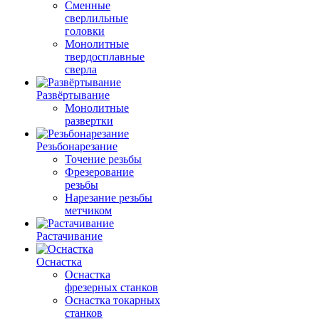
Сменные
сверлильные
головки
Монолитные
твердосплавные
сверла
Развёртывание
Монолитные
развертки
Резьбонарезание
Точение резьбы
Фрезерование
резьбы
Нарезание резьбы
метчиком
Растачивание
Оснастка
Оснастка
фрезерных станков
Оснастка токарных
станков