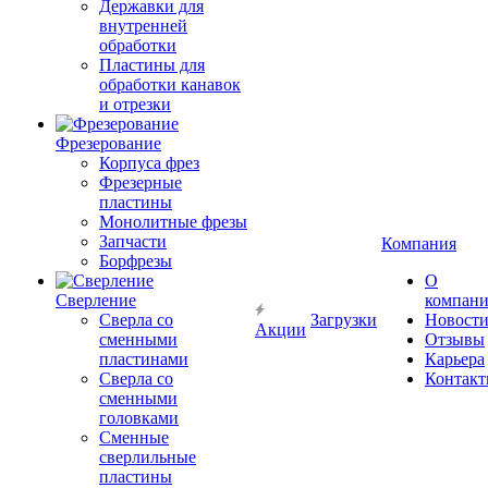
Державки для
внутренней
обработки
Пластины для
обработки канавок
и отрезки
Фрезерование
Корпуса фрез
Фрезерные
пластины
Монолитные фрезы
Запчасти
Компания
Борфрезы
О
Сверление
компан
Сверла со
Загрузки
Новост
Акции
сменными
Отзывы
пластинами
Карьера
Сверла со
Контак
сменными
головками
Сменные
сверлильные
пластины