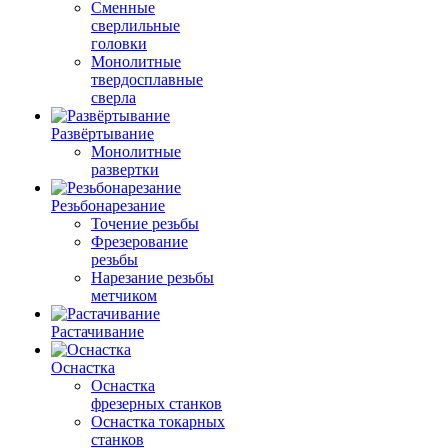
Сменные
сверлильные
головки
Монолитные
твердосплавные
сверла
Развёртывание
Монолитные
развертки
Резьбонарезание
Точение резьбы
Фрезерование
резьбы
Нарезание резьбы
метчиком
Растачивание
Оснастка
Оснастка
фрезерных станков
Оснастка токарных
станков