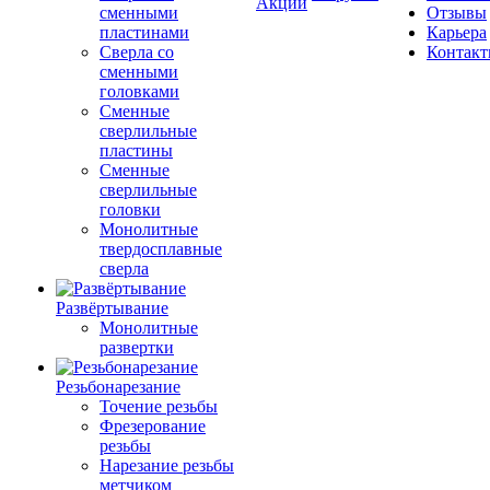
Акции
сменными
Отзывы
пластинами
Карьера
Сверла со
Контак
сменными
головками
Сменные
сверлильные
пластины
Сменные
сверлильные
головки
Монолитные
твердосплавные
сверла
Развёртывание
Монолитные
развертки
Резьбонарезание
Точение резьбы
Фрезерование
резьбы
Нарезание резьбы
метчиком