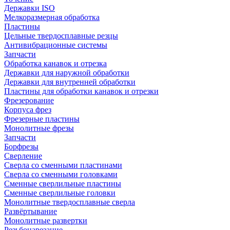
Державки ISO
Мелкоразмерная обработка
Пластины
Цельные твердосплавные резцы
Антивибрационные системы
Запчасти
Обработка канавок и отрезка
Державки для наружной обработки
Державки для внутренней обработки
Пластины для обработки канавок и отрезки
Фрезерование
Корпуса фрез
Фрезерные пластины
Монолитные фрезы
Запчасти
Борфрезы
Сверление
Сверла со сменными пластинами
Сверла со сменными головками
Сменные сверлильные пластины
Сменные сверлильные головки
Монолитные твердосплавные сверла
Развёртывание
Монолитные развертки
Резьбонарезание