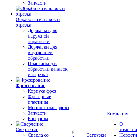
Запчасти
Обработка канавок и
отрезка
Державки для
наружной
обработки
Державки для
внутренней
обработки
Пластины для
обработки канавок
и отрезки
Фрезерование
Корпуса фрез
Фрезерные
пластины
Монолитные фрезы
Запчасти
Компания
Борфрезы
О
Сверление
компан
Сверла со
Загрузки
Новост