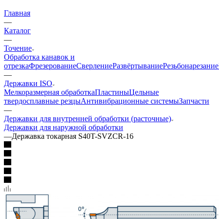
Главная
—
Каталог
—
Точение
Обработка канавок и
отрезка
Фрезерование
Сверление
Развёртывание
Резьбонарезание
—
Державки ISO
Мелкоразмерная обработка
Пластины
Цельные
твердосплавные резцы
Антивибрационные системы
Запчасти
—
Державки для внутренней обработки (расточные)
Державки для наружной обработки
—
Державка токарная S40T-SVZCR-16