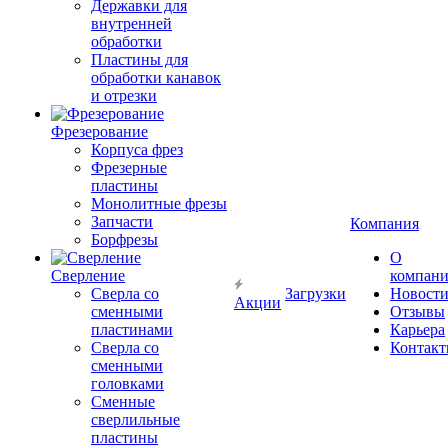
Державки для
внутренней
обработки
Пластины для
обработки канавок
и отрезки
Фрезерование
Корпуса фрез
Фрезерные
пластины
Монолитные фрезы
Запчасти
Компания
Борфрезы
О
Сверление
компан
Сверла со
Загрузки
Новост
Акции
сменными
Отзывы
пластинами
Карьера
Сверла со
Контак
сменными
головками
Сменные
сверлильные
пластины