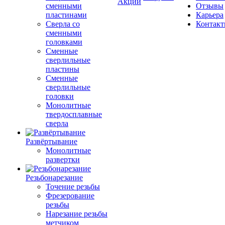
Акции
сменными
Отзывы
пластинами
Карьера
Сверла со
Контак
сменными
головками
Сменные
сверлильные
пластины
Сменные
сверлильные
головки
Монолитные
твердосплавные
сверла
Развёртывание
Монолитные
развертки
Резьбонарезание
Точение резьбы
Фрезерование
резьбы
Нарезание резьбы
метчиком