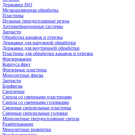
Державки ISO
Мелкоразмерная обработка
Пластины
Цельные твердосплавные резцы
Антивибрационные системы
Запчасти
Обработка канавок и отрезка
Державки для наружной обработки
Державки для внутренней обработки
Пластины для обработки канавок и отрезки
Фрезерование
Корпуса фрез
Фрезерные пластины
Монолитные фрезы
Запчасти
Борфрезы
Сверление
Сверла со сменными пластинами
Сверла со сменными головками
Сменные сверлильные пластины
Сменные сверлильные головки
Монолитные твердосплавные сверла
Развёртывание
Монолитные развертки
Резьбонарезание