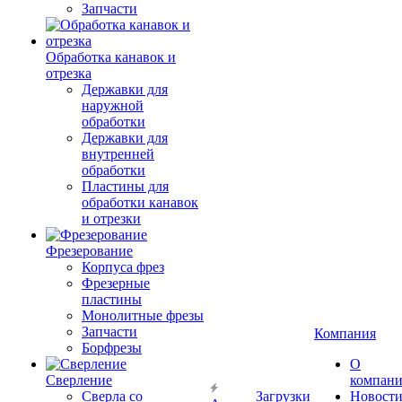
Запчасти
Обработка канавок и
отрезка
Державки для
наружной
обработки
Державки для
внутренней
обработки
Пластины для
обработки канавок
и отрезки
Фрезерование
Корпуса фрез
Фрезерные
пластины
Монолитные фрезы
Запчасти
Компания
Борфрезы
О
Сверление
компан
Сверла со
Загрузки
Новост