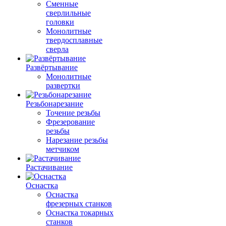
Сменные
сверлильные
головки
Монолитные
твердосплавные
сверла
Развёртывание
Монолитные
развертки
Резьбонарезание
Точение резьбы
Фрезерование
резьбы
Нарезание резьбы
метчиком
Растачивание
Оснастка
Оснастка
фрезерных станков
Оснастка токарных
станков