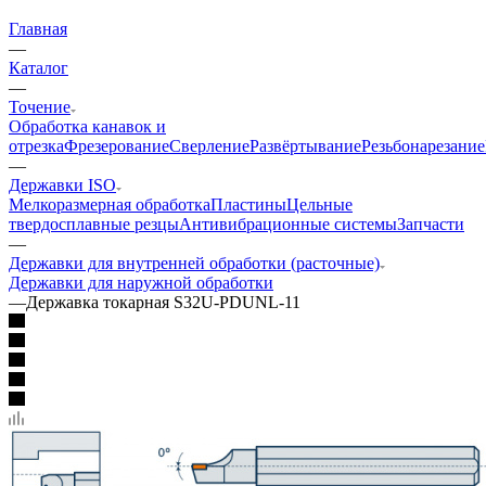
Главная
—
Каталог
—
Точение
Обработка канавок и
отрезка
Фрезерование
Сверление
Развёртывание
Резьбонарезание
—
Державки ISO
Мелкоразмерная обработка
Пластины
Цельные
твердосплавные резцы
Антивибрационные системы
Запчасти
—
Державки для внутренней обработки (расточные)
Державки для наружной обработки
—
Державка токарная S32U-PDUNL-11