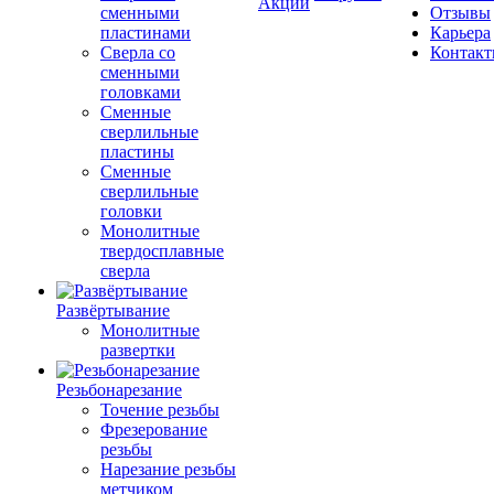
Акции
сменными
Отзывы
пластинами
Карьера
Сверла со
Контак
сменными
головками
Сменные
сверлильные
пластины
Сменные
сверлильные
головки
Монолитные
твердосплавные
сверла
Развёртывание
Монолитные
развертки
Резьбонарезание
Точение резьбы
Фрезерование
резьбы
Нарезание резьбы
метчиком