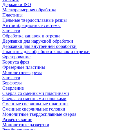
Державки ISO
Мелкоразмерная обработка
Пластины
Цельные твердосплавные резцы
Антивибрационные системы
Запчасти
Обработка канавок и отрезка
Державки для наружной обработки
Державки для внутренней обработки
Пластины для обработки канавок и отрезки
Фрезерование
Корпуса фрез
Фрезерные пластины
Монолитные фрезы
Запчасти
Борфрезы
Сверление
Сверла со сменными пластинами
Сверла со сменными головками
Сменные сверлильные пластины
Сменные сверлильные головки
Монолитные твердосплавные сверла
Развёртывание
Монолитные развертки
Резьбонарезание