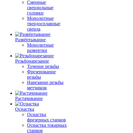
Сменные
сверлильные
головки
Монолитные
твердосплавные
сверла
Развёртывание
Монолитные
развертки
Резьбонарезание
Точение резьбы
Фрезерование
резьбы
Нарезание резьбы
метчиком
Растачивание
Оснастка
Оснастка
фрезерных станков
Оснастка токарных
станков