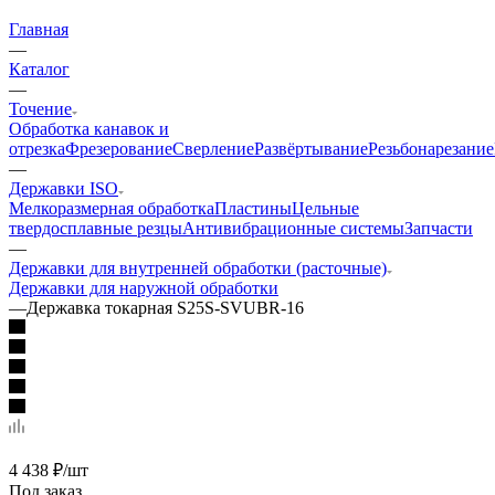
Главная
—
Каталог
—
Точение
Обработка канавок и
отрезка
Фрезерование
Сверление
Развёртывание
Резьбонарезание
—
Державки ISO
Мелкоразмерная обработка
Пластины
Цельные
твердосплавные резцы
Антивибрационные системы
Запчасти
—
Державки для внутренней обработки (расточные)
Державки для наружной обработки
—
Державка токарная S25S-SVUBR-16
4 438
₽
/шт
Под заказ