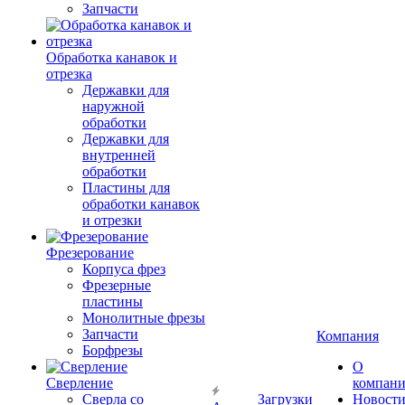
Запчасти
Обработка канавок и
отрезка
Державки для
наружной
обработки
Державки для
внутренней
обработки
Пластины для
обработки канавок
и отрезки
Фрезерование
Корпуса фрез
Фрезерные
пластины
Монолитные фрезы
Запчасти
Компания
Борфрезы
О
Сверление
компан
Сверла со
Загрузки
Новост