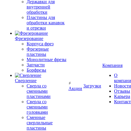
Державки для
внутренней
обработки
Пластины для
обработки канавок
и отрезки
Фрезерование
Корпуса фрез
Фрезерные
пластины
Монолитные фрезы
Запчасти
Компания
Борфрезы
О
Сверление
компан
Сверла со
Загрузки
Новост
Акции
сменными
Отзывы
пластинами
Карьера
Сверла со
Контак
сменными
головками
Сменные
сверлильные
пластины