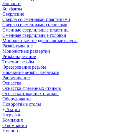
Запчасти
Борфрезы
Сверление
Сверла со сменными пластинами
Сверла со сменными головками
Сменные сверлильные пластины
Сменные сверлильные головки
Монолитные твердосплавные сверла
Развёртывание
Монолитные развертки
Резьбонарезание
Точение резьбы
Фрезерование резьбы
Нарезание резьбы метчиком
Растачивание
Оснастка
Оснастка фрезерных станков
Оснастка токарных станков
Оборудование
Поворотные столы
Акции
Загрузки
Компания
О компании
Новости