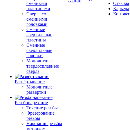
Акции
сменными
Отзывы
пластинами
Карьера
Сверла со
Контак
сменными
головками
Сменные
сверлильные
пластины
Сменные
сверлильные
головки
Монолитные
твердосплавные
сверла
Развёртывание
Монолитные
развертки
Резьбонарезание
Точение резьбы
Фрезерование
резьбы
Нарезание резьбы
метчиком