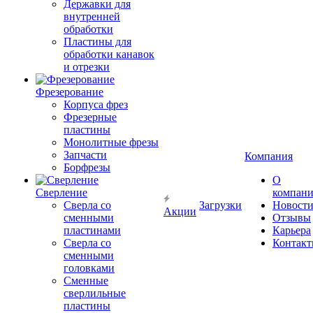
Державки для
внутренней
обработки
Пластины для
обработки канавок
и отрезки
Фрезерование
Корпуса фрез
Фрезерные
пластины
Монолитные фрезы
Запчасти
Компания
Борфрезы
О
Сверление
компан
Сверла со
Загрузки
Новост
Акции
сменными
Отзывы
пластинами
Карьера
Сверла со
Контак
сменными
головками
Сменные
сверлильные
пластины