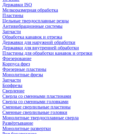
Державки ISO
Мелкоразмерная обработка
Пластины
Цельные твердосплавные резцы
Антивибрационные системы
Запчасти
Обработка канавок и отрезка
Державки для наружной обработки
Державки для внутренней обработки
Пластины для обработки канавок и отрезки
Фрезерование
Корпуса фрез
Фрезерные пластины
Монолитные фрезы
Запчасти
Борфрезы
Сверление
Сверла со сменными пластинами
Сверла со сменными головками
Сменные сверлильные пластины
Сменные сверлильные головки
Монолитные твердосплавные сверла
Развёртывание
Монолитные развертки
Резьбонарезание