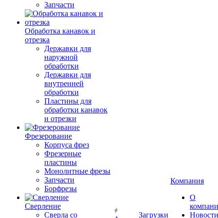
Запчасти
Обработка канавок и
отрезка
Державки для
наружной
обработки
Державки для
внутренней
обработки
Пластины для
обработки канавок
и отрезки
Фрезерование
Корпуса фрез
Фрезерные
пластины
Монолитные фрезы
Запчасти
Компания
Борфрезы
О
Сверление
компан
Сверла со
Загрузки
Новост