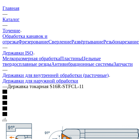
Главная
—
Каталог
—
Точение
Обработка канавок и
отрезка
Фрезерование
Сверление
Развёртывание
Резьбонарезание
—
Державки ISO
Мелкоразмерная обработка
Пластины
Цельные
твердосплавные резцы
Антивибрационные системы
Запчасти
—
Державки для внутренней обработки (расточные)
Державки для наружной обработки
—
Державка токарная S16R-STFCL-11