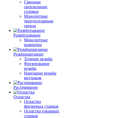
Сменные
сверлильные
головки
Монолитные
твердосплавные
сверла
Развёртывание
Монолитные
развертки
Резьбонарезание
Точение резьбы
Фрезерование
резьбы
Нарезание резьбы
метчиком
Растачивание
Оснастка
Оснастка
фрезерных станков
Оснастка токарных
станков