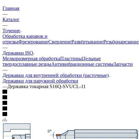
Главная
—
Каталог
—
Точение
Обработка канавок и
отрезка
Фрезерование
Сверление
Развёртывание
Резьбонарезание
—
Державки ISO
Мелкоразмерная обработка
Пластины
Цельные
твердосплавные резцы
Антивибрационные системы
Запчасти
—
Державки для внутренней обработки (расточные)
Державки для наружной обработки
—
Державка токарная S16Q-SVUCL-11