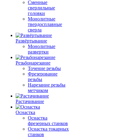
Сменные
сверлильные
головки
Монолитные
твердосплавные
сверла
Развёртывание
Монолитные
развертки
Резьбонарезание
Точение резьбы
Фрезерование
резьбы
Нарезание резьбы
метчиком
Растачивание
Оснастка
Оснастка
фрезерных станков
Оснастка токарных
станков