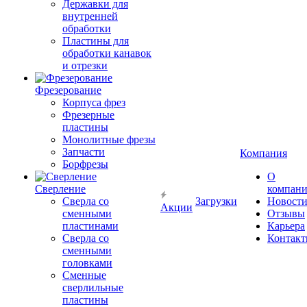
Державки для
внутренней
обработки
Пластины для
обработки канавок
и отрезки
Фрезерование
Корпуса фрез
Фрезерные
пластины
Монолитные фрезы
Запчасти
Компания
Борфрезы
О
Сверление
компан
Сверла со
Загрузки
Новост
Акции
сменными
Отзывы
пластинами
Карьера
Сверла со
Контак
сменными
головками
Сменные
сверлильные
пластины