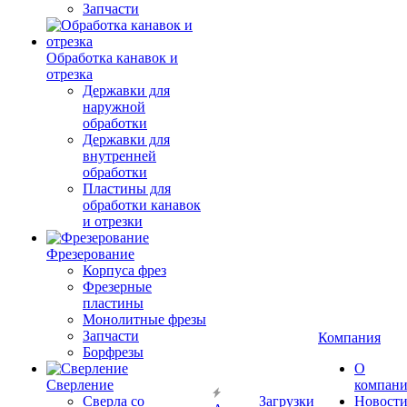
Запчасти
Обработка канавок и
отрезка
Державки для
наружной
обработки
Державки для
внутренней
обработки
Пластины для
обработки канавок
и отрезки
Фрезерование
Корпуса фрез
Фрезерные
пластины
Монолитные фрезы
Запчасти
Компания
Борфрезы
О
Сверление
компан
Сверла со
Загрузки
Новост