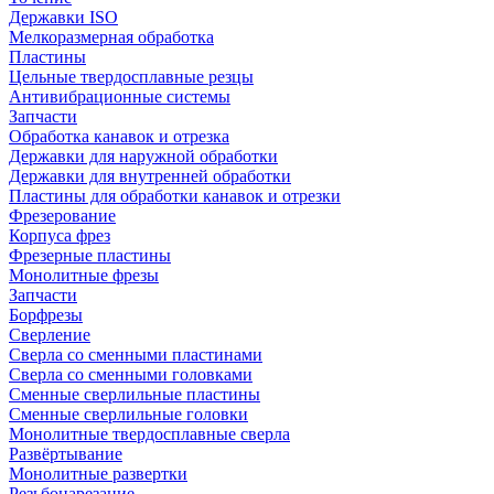
Державки ISO
Мелкоразмерная обработка
Пластины
Цельные твердосплавные резцы
Антивибрационные системы
Запчасти
Обработка канавок и отрезка
Державки для наружной обработки
Державки для внутренней обработки
Пластины для обработки канавок и отрезки
Фрезерование
Корпуса фрез
Фрезерные пластины
Монолитные фрезы
Запчасти
Борфрезы
Сверление
Сверла со сменными пластинами
Сверла со сменными головками
Сменные сверлильные пластины
Сменные сверлильные головки
Монолитные твердосплавные сверла
Развёртывание
Монолитные развертки
Резьбонарезание