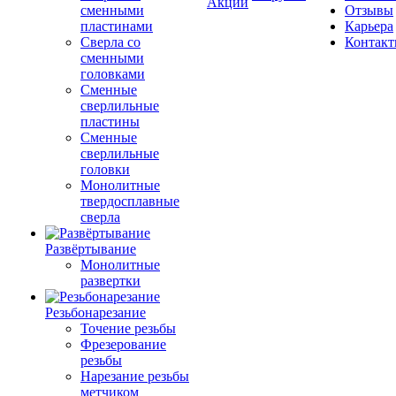
Акции
сменными
Отзывы
пластинами
Карьера
Сверла со
Контак
сменными
головками
Сменные
сверлильные
пластины
Сменные
сверлильные
головки
Монолитные
твердосплавные
сверла
Развёртывание
Монолитные
развертки
Резьбонарезание
Точение резьбы
Фрезерование
резьбы
Нарезание резьбы
метчиком