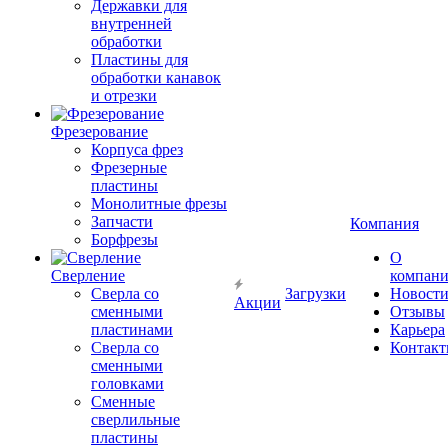
Державки для
внутренней
обработки
Пластины для
обработки канавок
и отрезки
Фрезерование
Корпуса фрез
Фрезерные
пластины
Монолитные фрезы
Запчасти
Компания
Борфрезы
О
Сверление
компан
Сверла со
Загрузки
Новост
Акции
сменными
Отзывы
пластинами
Карьера
Сверла со
Контак
сменными
головками
Сменные
сверлильные
пластины