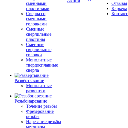
Акции
сменными
Отзывы
пластинами
Карьера
Сверла со
Контак
сменными
головками
Сменные
сверлильные
пластины
Сменные
сверлильные
головки
Монолитные
твердосплавные
сверла
Развёртывание
Монолитные
развертки
Резьбонарезание
Точение резьбы
Фрезерование
резьбы
Нарезание резьбы
метчиком