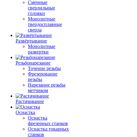
Сменные
сверлильные
головки
Монолитные
твердосплавные
сверла
Развёртывание
Монолитные
развертки
Резьбонарезание
Точение резьбы
Фрезерование
резьбы
Нарезание резьбы
метчиком
Растачивание
Оснастка
Оснастка
фрезерных станков
Оснастка токарных
станков