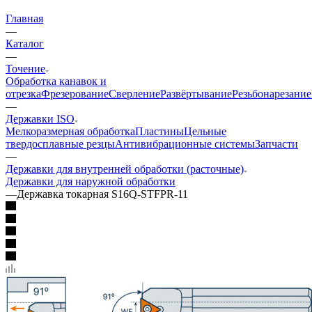
Главная
—
Каталог
—
Точение
Обработка канавок и
отрезка
Фрезерование
Сверление
Развёртывание
Резьбонарезание
—
Державки ISO
Мелкоразмерная обработка
Пластины
Цельные
твердосплавные резцы
Антивибрационные системы
Запчасти
—
Державки для внутренней обработки (расточные)
Державки для наружной обработки
—
Державка токарная S16Q-STFPR-11