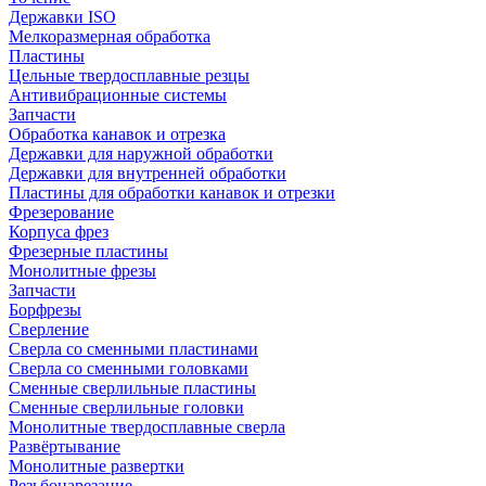
Державки ISO
Мелкоразмерная обработка
Пластины
Цельные твердосплавные резцы
Антивибрационные системы
Запчасти
Обработка канавок и отрезка
Державки для наружной обработки
Державки для внутренней обработки
Пластины для обработки канавок и отрезки
Фрезерование
Корпуса фрез
Фрезерные пластины
Монолитные фрезы
Запчасти
Борфрезы
Сверление
Сверла со сменными пластинами
Сверла со сменными головками
Сменные сверлильные пластины
Сменные сверлильные головки
Монолитные твердосплавные сверла
Развёртывание
Монолитные развертки
Резьбонарезание