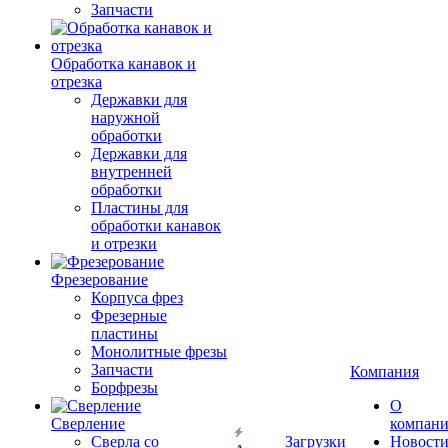
Запчасти
Обработка канавок и
отрезка
Державки для
наружной
обработки
Державки для
внутренней
обработки
Пластины для
обработки канавок
и отрезки
Фрезерование
Корпуса фрез
Фрезерные
пластины
Монолитные фрезы
Запчасти
Компания
Борфрезы
О
Сверление
компан
Сверла со
Загрузки
Новост