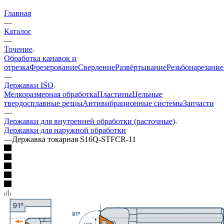
Главная
—
Каталог
—
Точение
Обработка канавок и
отрезка
Фрезерование
Сверление
Развёртывание
Резьбонарезание
—
Державки ISO
Мелкоразмерная обработка
Пластины
Цельные
твердосплавные резцы
Антивибрационные системы
Запчасти
—
Державки для внутренней обработки (расточные)
Державки для наружной обработки
—
Державка токарная S16Q-STFCR-11