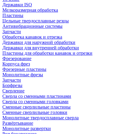
Державки ISO
Мелкоразмерная обработка
Пластины
Цельные твердосплавные резцы
Антивибрационные системы
Запчасти
Обработка канавок и отрезка
Державки для наружной обработки
Державки для внутренней обработки
Пластины для обработки канавок и отрезки
Фрезерование
Корпуса фрез
Фрезерные пластины
Монолитные фрезы
Запчасти
Борфрезы
Сверление
Сверла со сменными пластинами
Сверла со сменными головками
Сменные сверлильные пластины
Сменные сверлильные головки
Монолитные твердосплавные сверла
Развёртывание
Монолитные развертки
Резьбонарезание