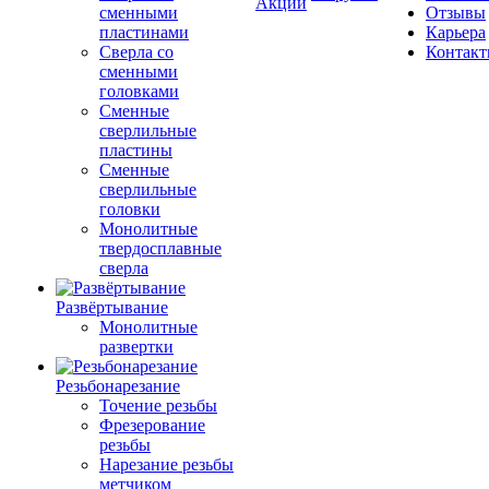
Акции
сменными
Отзывы
пластинами
Карьера
Сверла со
Контак
сменными
головками
Сменные
сверлильные
пластины
Сменные
сверлильные
головки
Монолитные
твердосплавные
сверла
Развёртывание
Монолитные
развертки
Резьбонарезание
Точение резьбы
Фрезерование
резьбы
Нарезание резьбы
метчиком