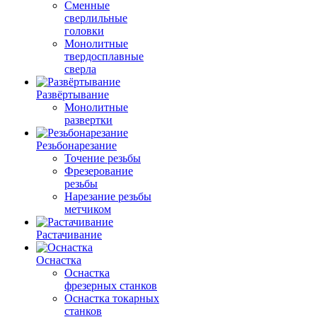
Сменные
сверлильные
головки
Монолитные
твердосплавные
сверла
Развёртывание
Монолитные
развертки
Резьбонарезание
Точение резьбы
Фрезерование
резьбы
Нарезание резьбы
метчиком
Растачивание
Оснастка
Оснастка
фрезерных станков
Оснастка токарных
станков