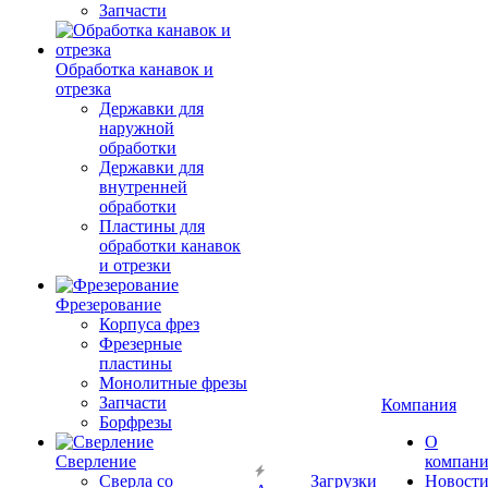
Запчасти
Обработка канавок и
отрезка
Державки для
наружной
обработки
Державки для
внутренней
обработки
Пластины для
обработки канавок
и отрезки
Фрезерование
Корпуса фрез
Фрезерные
пластины
Монолитные фрезы
Запчасти
Компания
Борфрезы
О
Сверление
компан
Сверла со
Загрузки
Новост