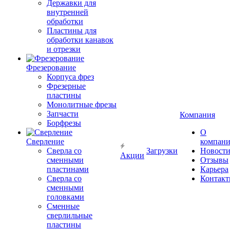
Державки для
внутренней
обработки
Пластины для
обработки канавок
и отрезки
Фрезерование
Корпуса фрез
Фрезерные
пластины
Монолитные фрезы
Запчасти
Компания
Борфрезы
О
Сверление
компан
Сверла со
Загрузки
Новост
Акции
сменными
Отзывы
пластинами
Карьера
Сверла со
Контак
сменными
головками
Сменные
сверлильные
пластины