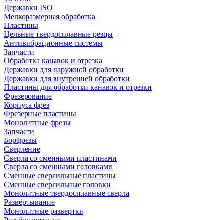
Державки ISO
Мелкоразмерная обработка
Пластины
Цельные твердосплавные резцы
Антивибрационные системы
Запчасти
Обработка канавок и отрезка
Державки для наружной обработки
Державки для внутренней обработки
Пластины для обработки канавок и отрезки
Фрезерование
Корпуса фрез
Фрезерные пластины
Монолитные фрезы
Запчасти
Борфрезы
Сверление
Сверла со сменными пластинами
Сверла со сменными головками
Сменные сверлильные пластины
Сменные сверлильные головки
Монолитные твердосплавные сверла
Развёртывание
Монолитные развертки
Резьбонарезание