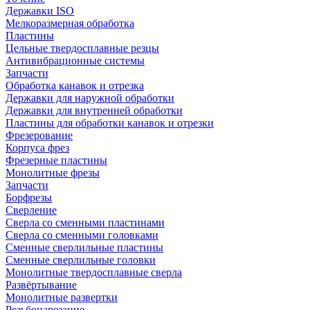
Державки ISO
Мелкоразмерная обработка
Пластины
Цельные твердосплавные резцы
Антивибрационные системы
Запчасти
Обработка канавок и отрезка
Державки для наружной обработки
Державки для внутренней обработки
Пластины для обработки канавок и отрезки
Фрезерование
Корпуса фрез
Фрезерные пластины
Монолитные фрезы
Запчасти
Борфрезы
Сверление
Сверла со сменными пластинами
Сверла со сменными головками
Сменные сверлильные пластины
Сменные сверлильные головки
Монолитные твердосплавные сверла
Развёртывание
Монолитные развертки
Резьбонарезание