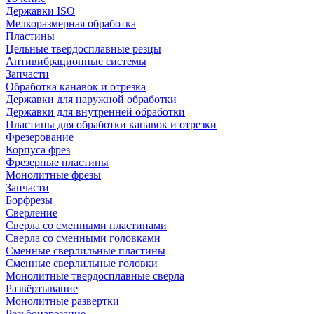
Державки ISO
Мелкоразмерная обработка
Пластины
Цельные твердосплавные резцы
Антивибрационные системы
Запчасти
Обработка канавок и отрезка
Державки для наружной обработки
Державки для внутренней обработки
Пластины для обработки канавок и отрезки
Фрезерование
Корпуса фрез
Фрезерные пластины
Монолитные фрезы
Запчасти
Борфрезы
Сверление
Сверла со сменными пластинами
Сверла со сменными головками
Сменные сверлильные пластины
Сменные сверлильные головки
Монолитные твердосплавные сверла
Развёртывание
Монолитные развертки
Резьбонарезание