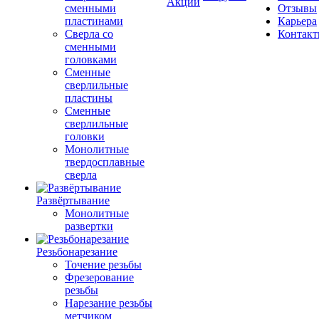
Акции
сменными
Отзывы
пластинами
Карьера
Сверла со
Контак
сменными
головками
Сменные
сверлильные
пластины
Сменные
сверлильные
головки
Монолитные
твердосплавные
сверла
Развёртывание
Монолитные
развертки
Резьбонарезание
Точение резьбы
Фрезерование
резьбы
Нарезание резьбы
метчиком