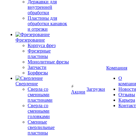
Державки для
внутренней
обработки
Пластины для
обработки канавок
и отрезки
Фрезерование
Корпуса фрез
Фрезерные
пластины
Монолитные фрезы
Запчасти
Компания
Борфрезы
О
Сверление
компан
Сверла со
Загрузки
Новост
Акции
сменными
Отзывы
пластинами
Карьера
Сверла со
Контак
сменными
головками
Сменные
сверлильные
пластины