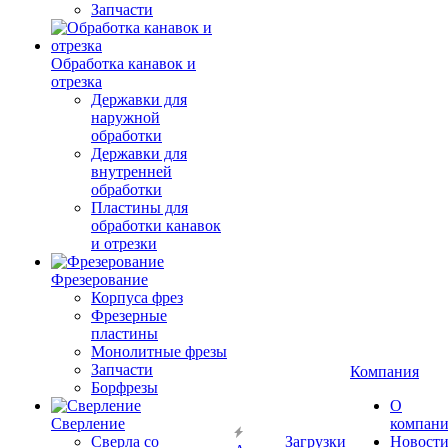
Запчасти
Обработка канавок и
отрезка
Державки для
наружной
обработки
Державки для
внутренней
обработки
Пластины для
обработки канавок
и отрезки
Фрезерование
Корпуса фрез
Фрезерные
пластины
Монолитные фрезы
Запчасти
Компания
Борфрезы
О
Сверление
компан
Сверла со
Загрузки
Новост