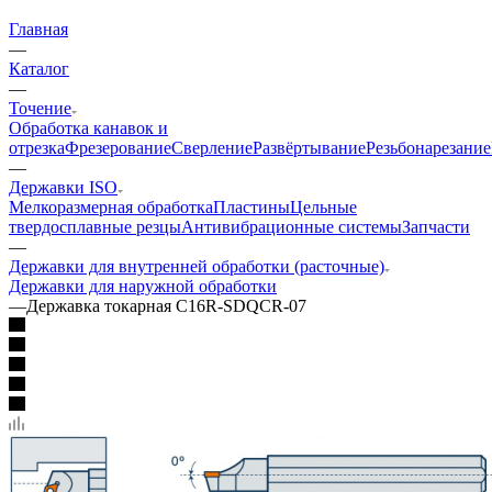
Главная
—
Каталог
—
Точение
Обработка канавок и
отрезка
Фрезерование
Сверление
Развёртывание
Резьбонарезание
—
Державки ISO
Мелкоразмерная обработка
Пластины
Цельные
твердосплавные резцы
Антивибрационные системы
Запчасти
—
Державки для внутренней обработки (расточные)
Державки для наружной обработки
—
Державка токарная C16R-SDQCR-07