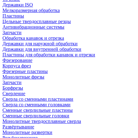
Державки ISO
Мелкоразмерная обработка
Пластины
Цельные твердосплавные резцы
Антивибрационные системы
Запчасти
Обработка канавок и отрезка
Державки для наружной обработки
Державки для внутренней обработки
Пластины для обработки канавок и отрезки
Фрезерование
Корпуса фрез
Фрезерные пластины
Монолитные фрезы
Запчасти
Борфрезы
Сверление
Сверла со сменными пластинами
Сверла со сменными головками
Сменные сверлильные пластины
Сменные сверлильные головки
Монолитные твердосплавные сверла
Развёртывание
Монолитные развертки
Резьбонарезание