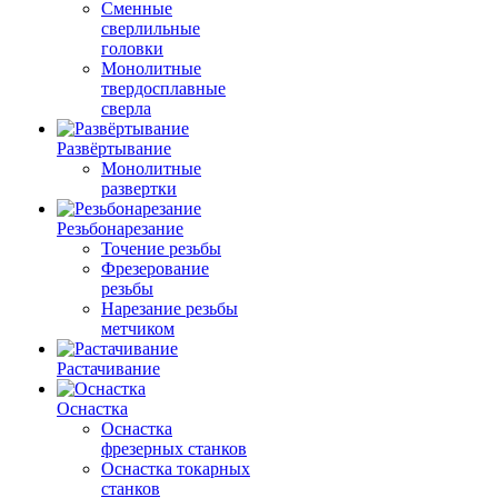
Сменные
сверлильные
головки
Монолитные
твердосплавные
сверла
Развёртывание
Монолитные
развертки
Резьбонарезание
Точение резьбы
Фрезерование
резьбы
Нарезание резьбы
метчиком
Растачивание
Оснастка
Оснастка
фрезерных станков
Оснастка токарных
станков