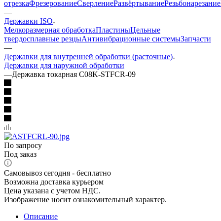
отрезка
Фрезерование
Сверление
Развёртывание
Резьбонарезание
—
Державки ISO
Мелкоразмерная обработка
Пластины
Цельные
твердосплавные резцы
Антивибрационные системы
Запчасти
—
Державки для внутренней обработки (расточные)
Державки для наружной обработки
—
Державка токарная C08K-STFCR-09
По запросу
Под заказ
Самовывоз сегодня - бесплатно
Возможна доставка курьером
Цена указана с учетом НДС.
Изображение носит ознакомительный характер.
Описание