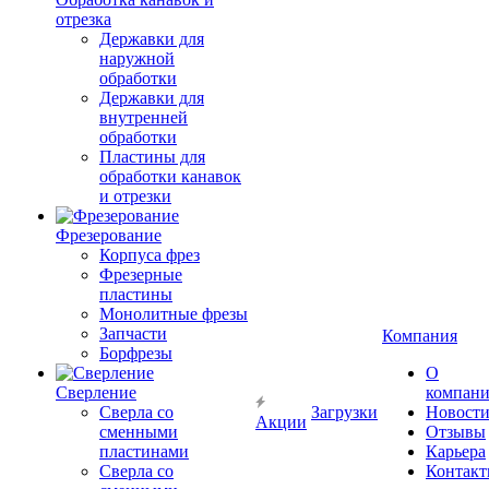
отрезка
Державки для
наружной
обработки
Державки для
внутренней
обработки
Пластины для
обработки канавок
и отрезки
Фрезерование
Корпуса фрез
Фрезерные
пластины
Монолитные фрезы
Запчасти
Компания
Борфрезы
О
Сверление
компан
Сверла со
Загрузки
Новост
Акции
сменными
Отзывы
пластинами
Карьера
Сверла со
Контак