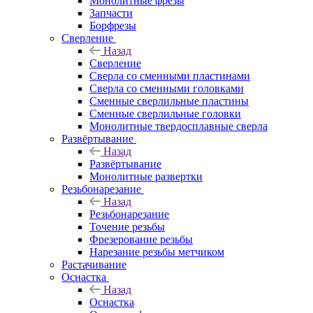
Монолитные фрезы
Запчасти
Борфрезы
Сверление
Назад
Сверление
Сверла со сменными пластинами
Сверла со сменными головками
Сменные сверлильные пластины
Сменные сверлильные головки
Монолитные твердосплавные сверла
Развёртывание
Назад
Развёртывание
Монолитные развертки
Резьбонарезание
Назад
Резьбонарезание
Точение резьбы
Фрезерование резьбы
Нарезание резьбы метчиком
Растачивание
Оснастка
Назад
Оснастка