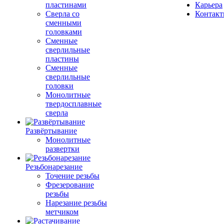
пластинами
Карьера
Сверла со
Контак
сменными
головками
Сменные
сверлильные
пластины
Сменные
сверлильные
головки
Монолитные
твердосплавные
сверла
Развёртывание
Монолитные
развертки
Резьбонарезание
Точение резьбы
Фрезерование
резьбы
Нарезание резьбы
метчиком