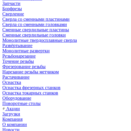
Запчасти
Борфрезы
Сверление
Сверла со сменными пластинами
Сверла со сменными головками
Сменные сверлильные пластины
Сменные сверлильные головки
Монолитные твердосплавные сверла
Развёртывание
Монолитные развертки
Резьбонарезание
Точение резьбы
Фрезерование резьбы
Нарезание резьбы метчиком
Растачивание
Оснастка
Оснастка фрезерных станков
Оснастка токарных станков
Оборудование
Поворотные столы
Акции
Загрузки
Компания
О компании
Новости