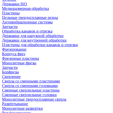
Державки ISO
Мелкоразмерная обработка
Пластины
Цельные твердосплавные резцы
Антивибрационные системы
Запчасти
Обработка канавок и отрезка
Державки для наружной обработки
Державки для внутренней обработки
Пластины для обработки канавок и отрезки
Фрезерование
Корпуса фрез
Фрезерные пластины
Монолитные фрезы
Запчасти
Борфрезы
Сверление
Сверла со сменными пластинами
Сверла со сменными головками
Сменные сверлильные пластины
Сменные сверлильные головки
Монолитные твердосплавные сверла
Развёртывание
Монолитные развертки
Резьбонарезание