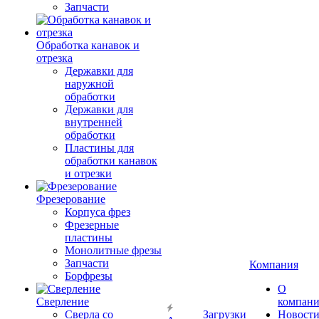
Запчасти
Обработка канавок и
отрезка
Державки для
наружной
обработки
Державки для
внутренней
обработки
Пластины для
обработки канавок
и отрезки
Фрезерование
Корпуса фрез
Фрезерные
пластины
Монолитные фрезы
Запчасти
Компания
Борфрезы
О
Сверление
компан
Сверла со
Загрузки
Новост