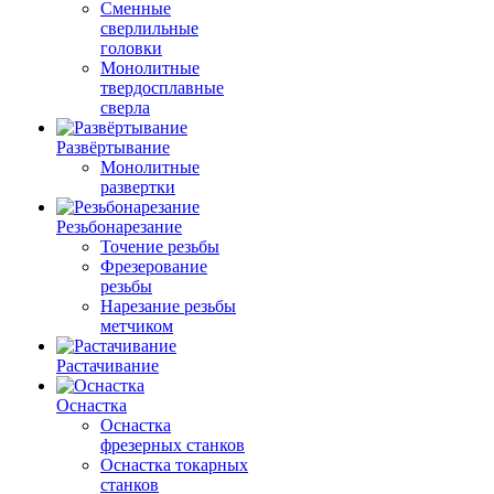
Сменные
сверлильные
головки
Монолитные
твердосплавные
сверла
Развёртывание
Монолитные
развертки
Резьбонарезание
Точение резьбы
Фрезерование
резьбы
Нарезание резьбы
метчиком
Растачивание
Оснастка
Оснастка
фрезерных станков
Оснастка токарных
станков