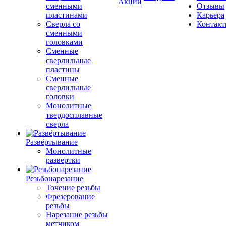
Акции
сменными
Отзывы
пластинами
Карьера
Сверла со
Контак
сменными
головками
Сменные
сверлильные
пластины
Сменные
сверлильные
головки
Монолитные
твердосплавные
сверла
Развёртывание
Монолитные
развертки
Резьбонарезание
Точение резьбы
Фрезерование
резьбы
Нарезание резьбы
метчиком