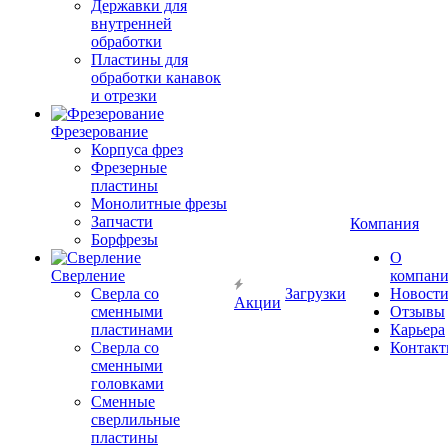
Державки для
внутренней
обработки
Пластины для
обработки канавок
и отрезки
Фрезерование
Корпуса фрез
Фрезерные
пластины
Монолитные фрезы
Запчасти
Компания
Борфрезы
О
Сверление
компан
Сверла со
Загрузки
Новост
Акции
сменными
Отзывы
пластинами
Карьера
Сверла со
Контак
сменными
головками
Сменные
сверлильные
пластины