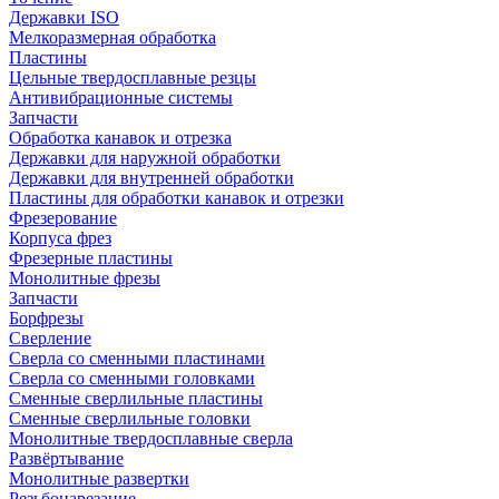
Державки ISO
Мелкоразмерная обработка
Пластины
Цельные твердосплавные резцы
Антивибрационные системы
Запчасти
Обработка канавок и отрезка
Державки для наружной обработки
Державки для внутренней обработки
Пластины для обработки канавок и отрезки
Фрезерование
Корпуса фрез
Фрезерные пластины
Монолитные фрезы
Запчасти
Борфрезы
Сверление
Сверла со сменными пластинами
Сверла со сменными головками
Сменные сверлильные пластины
Сменные сверлильные головки
Монолитные твердосплавные сверла
Развёртывание
Монолитные развертки
Резьбонарезание