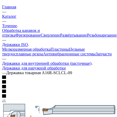
Главная
—
Каталог
—
Точение
Обработка канавок и
отрезка
Фрезерование
Сверление
Развёртывание
Резьбонарезание
—
Державки ISO
Мелкоразмерная обработка
Пластины
Цельные
твердосплавные резцы
Антивибрационные системы
Запчасти
—
Державки для внутренней обработки (расточные)
Державки для наружной обработки
—
Державка токарная A16R-SCLCL-09