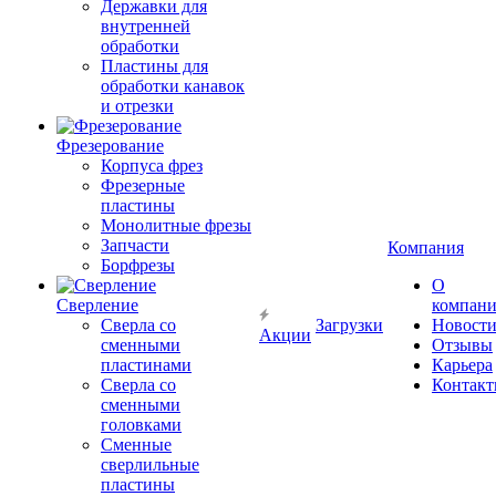
Державки для
внутренней
обработки
Пластины для
обработки канавок
и отрезки
Фрезерование
Корпуса фрез
Фрезерные
пластины
Монолитные фрезы
Запчасти
Компания
Борфрезы
О
Сверление
компан
Сверла со
Загрузки
Новост
Акции
сменными
Отзывы
пластинами
Карьера
Сверла со
Контак
сменными
головками
Сменные
сверлильные
пластины