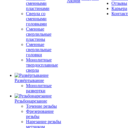
Акции
сменными
Отзывы
пластинами
Карьера
Сверла со
Контак
сменными
головками
Сменные
сверлильные
пластины
Сменные
сверлильные
головки
Монолитные
твердосплавные
сверла
Развёртывание
Монолитные
развертки
Резьбонарезание
Точение резьбы
Фрезерование
резьбы
Нарезание резьбы
метчиком