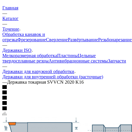
Главная
—
Каталог
—
Точение
Обработка канавок и
отрезка
Фрезерование
Сверление
Развёртывание
Резьбонарезание
—
Державки ISO
Мелкоразмерная обработка
Пластины
Цельные
твердосплавные резцы
Антивибрационные системы
Запчасти
—
Державки для наружной обработки
Державки для внутренней обработки (расточные)
—
Державка токарная SVVCN 2020 K16