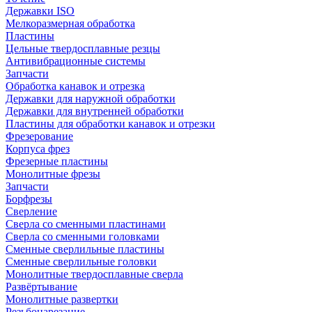
Державки ISO
Мелкоразмерная обработка
Пластины
Цельные твердосплавные резцы
Антивибрационные системы
Запчасти
Обработка канавок и отрезка
Державки для наружной обработки
Державки для внутренней обработки
Пластины для обработки канавок и отрезки
Фрезерование
Корпуса фрез
Фрезерные пластины
Монолитные фрезы
Запчасти
Борфрезы
Сверление
Сверла со сменными пластинами
Сверла со сменными головками
Сменные сверлильные пластины
Сменные сверлильные головки
Монолитные твердосплавные сверла
Развёртывание
Монолитные развертки
Резьбонарезание