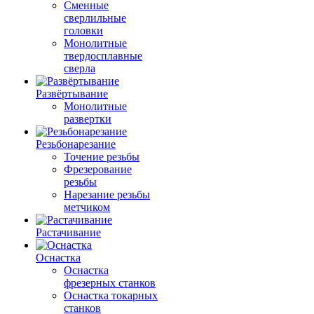
Сменные
сверлильные
головки
Монолитные
твердосплавные
сверла
Развёртывание
Монолитные
развертки
Резьбонарезание
Точение резьбы
Фрезерование
резьбы
Нарезание резьбы
метчиком
Растачивание
Оснастка
Оснастка
фрезерных станков
Оснастка токарных
станков