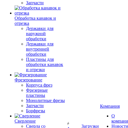
Запчасти
Обработка канавок и
отрезка
Державки для
наружной
обработки
Державки для
внутренней
обработки
Пластины для
обработки канавок
и отрезки
Фрезерование
Корпуса фрез
Фрезерные
пластины
Монолитные фрезы
Запчасти
Компания
Борфрезы
О
Сверление
компан
Сверла со
Загрузки
Новост