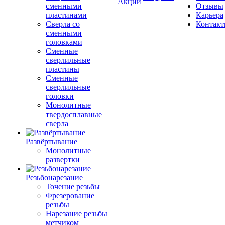
Акции
сменными
Отзывы
пластинами
Карьера
Сверла со
Контак
сменными
головками
Сменные
сверлильные
пластины
Сменные
сверлильные
головки
Монолитные
твердосплавные
сверла
Развёртывание
Монолитные
развертки
Резьбонарезание
Точение резьбы
Фрезерование
резьбы
Нарезание резьбы
метчиком