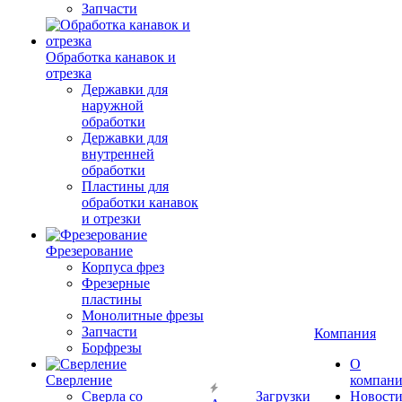
Запчасти
Обработка канавок и
отрезка
Державки для
наружной
обработки
Державки для
внутренней
обработки
Пластины для
обработки канавок
и отрезки
Фрезерование
Корпуса фрез
Фрезерные
пластины
Монолитные фрезы
Запчасти
Компания
Борфрезы
О
Сверление
компан
Сверла со
Загрузки
Новост