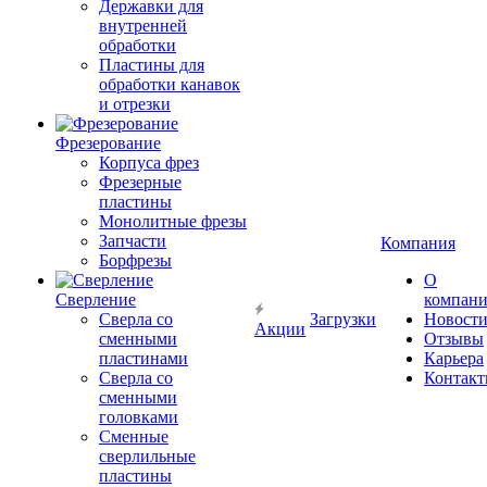
Державки для
внутренней
обработки
Пластины для
обработки канавок
и отрезки
Фрезерование
Корпуса фрез
Фрезерные
пластины
Монолитные фрезы
Запчасти
Компания
Борфрезы
О
Сверление
компан
Сверла со
Загрузки
Новост
Акции
сменными
Отзывы
пластинами
Карьера
Сверла со
Контак
сменными
головками
Сменные
сверлильные
пластины