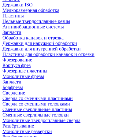
Державки ISO
Мелкоразмерная обработка
Пластины
Цельные твердосплавные резцы
Антивибрационные системы
Запчасти
Обработка канавок и отрезка
Державки для наружной обработки
Державки для внутренней обработки
Пластины для обработки канавок и отрезки
Фрезерование
Корпуса фрез
Фрезерные пластины
Монолитные фрезы
Запчасти
Борфрезы
Сверление
Сверла со сменными пластинами
Сверла со сменными головками
Сменные сверлильные пластины
Сменные сверлильные головки
Монолитные твердосплавные сверла
Развёртывание
Монолитные развертки
Резьбонарезание