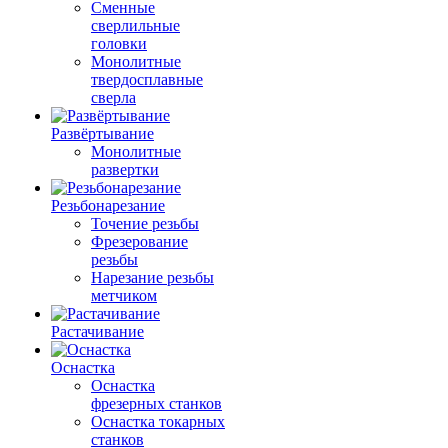
Сменные
сверлильные
головки
Монолитные
твердосплавные
сверла
Развёртывание
Монолитные
развертки
Резьбонарезание
Точение резьбы
Фрезерование
резьбы
Нарезание резьбы
метчиком
Растачивание
Оснастка
Оснастка
фрезерных станков
Оснастка токарных
станков