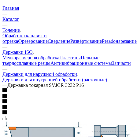
Главная
—
Каталог
—
Точение
Обработка канавок и
отрезка
Фрезерование
Сверление
Развёртывание
Резьбонарезание
—
Державки ISO
Мелкоразмерная обработка
Пластины
Цельные
твердосплавные резцы
Антивибрационные системы
Запчасти
—
Державки для наружной обработки
Державки для внутренней обработки (расточные)
—
Державка токарная SVJCR 3232 P16