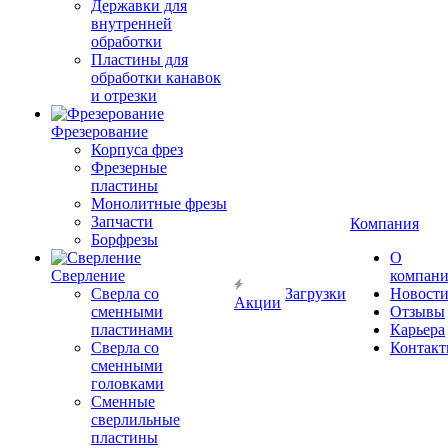
Державки для
внутренней
обработки
Пластины для
обработки канавок
и отрезки
Фрезерование
Корпуса фрез
Фрезерные
пластины
Монолитные фрезы
Запчасти
Компания
Борфрезы
О
Сверление
компан
Сверла со
Загрузки
Новост
Акции
сменными
Отзывы
пластинами
Карьера
Сверла со
Контак
сменными
головками
Сменные
сверлильные
пластины