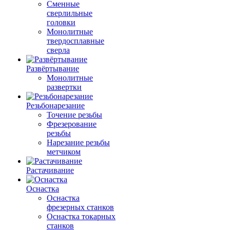
Сменные
сверлильные
головки
Монолитные
твердосплавные
сверла
Развёртывание
Монолитные
развертки
Резьбонарезание
Точение резьбы
Фрезерование
резьбы
Нарезание резьбы
метчиком
Растачивание
Оснастка
Оснастка
фрезерных станков
Оснастка токарных
станков