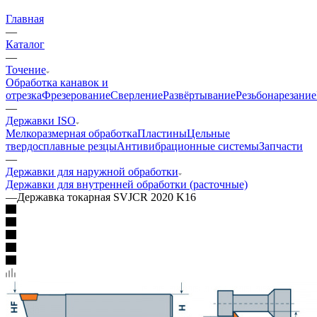
Главная
—
Каталог
—
Точение
Обработка канавок и
отрезка
Фрезерование
Сверление
Развёртывание
Резьбонарезание
—
Державки ISO
Мелкоразмерная обработка
Пластины
Цельные
твердосплавные резцы
Антивибрационные системы
Запчасти
—
Державки для наружной обработки
Державки для внутренней обработки (расточные)
—
Державка токарная SVJCR 2020 K16