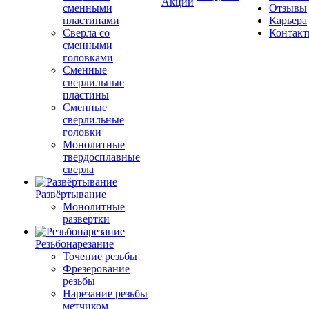
Акции
сменными
Отзывы
пластинами
Карьера
Сверла со
Контак
сменными
головками
Сменные
сверлильные
пластины
Сменные
сверлильные
головки
Монолитные
твердосплавные
сверла
Развёртывание
Монолитные
развертки
Резьбонарезание
Точение резьбы
Фрезерование
резьбы
Нарезание резьбы
метчиком