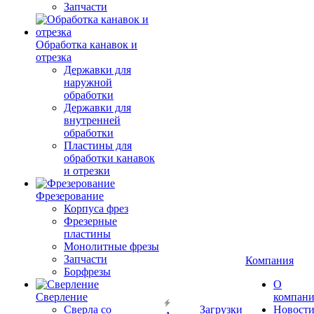
Запчасти
Обработка канавок и
отрезка
Державки для
наружной
обработки
Державки для
внутренней
обработки
Пластины для
обработки канавок
и отрезки
Фрезерование
Корпуса фрез
Фрезерные
пластины
Монолитные фрезы
Запчасти
Компания
Борфрезы
О
Сверление
компан
Сверла со
Загрузки
Новост