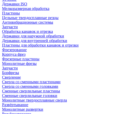
Державки ISO
Мелкоразмерная обработка
Пластины
Цельные твердосплавные резцы
Антивибрационные системы
Запчасти
Обработка канавок и отрезка
Державки для наружной обработки
Державки для внутренней обработки
Пластины для обработки канавок и отрезки
Фрезерование
Корпуса фрез
Фрезерные пластины
Монолитные фрезы
Запчасти
Борфрезы
Сверление
Сверла со сменными пластинами
Сверла со сменными головками
Сменные сверлильные пластины
Сменные сверлильные головки
Монолитные твердосплавные сверла
Развёртывание
Монолитные развертки
Резьбонарезание