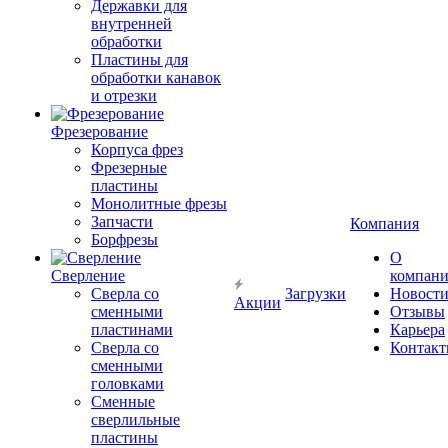
Державки для
внутренней
обработки
Пластины для
обработки канавок
и отрезки
Фрезерование
Корпуса фрез
Фрезерные
пластины
Монолитные фрезы
Запчасти
Компания
Борфрезы
О
Сверление
компан
Сверла со
Загрузки
Новост
Акции
сменными
Отзывы
пластинами
Карьера
Сверла со
Контак
сменными
головками
Сменные
сверлильные
пластины