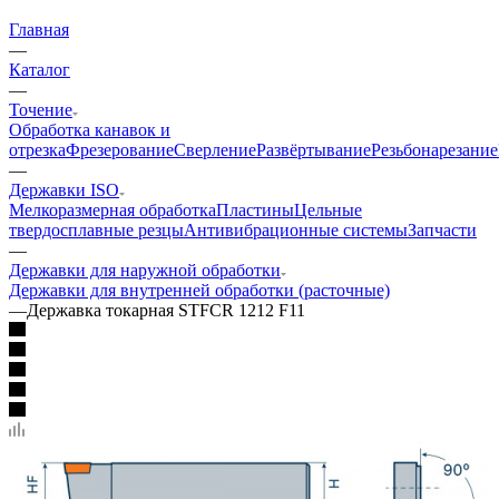
Главная
—
Каталог
—
Точение
Обработка канавок и
отрезка
Фрезерование
Сверление
Развёртывание
Резьбонарезание
—
Державки ISO
Мелкоразмерная обработка
Пластины
Цельные
твердосплавные резцы
Антивибрационные системы
Запчасти
—
Державки для наружной обработки
Державки для внутренней обработки (расточные)
—
Державка токарная STFCR 1212 F11