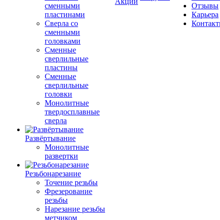
Акции
сменными
Отзывы
пластинами
Карьера
Сверла со
Контак
сменными
головками
Сменные
сверлильные
пластины
Сменные
сверлильные
головки
Монолитные
твердосплавные
сверла
Развёртывание
Монолитные
развертки
Резьбонарезание
Точение резьбы
Фрезерование
резьбы
Нарезание резьбы
метчиком