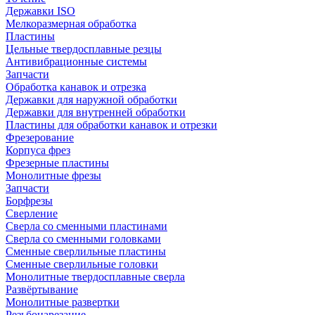
Державки ISO
Мелкоразмерная обработка
Пластины
Цельные твердосплавные резцы
Антивибрационные системы
Запчасти
Обработка канавок и отрезка
Державки для наружной обработки
Державки для внутренней обработки
Пластины для обработки канавок и отрезки
Фрезерование
Корпуса фрез
Фрезерные пластины
Монолитные фрезы
Запчасти
Борфрезы
Сверление
Сверла со сменными пластинами
Сверла со сменными головками
Сменные сверлильные пластины
Сменные сверлильные головки
Монолитные твердосплавные сверла
Развёртывание
Монолитные развертки
Резьбонарезание