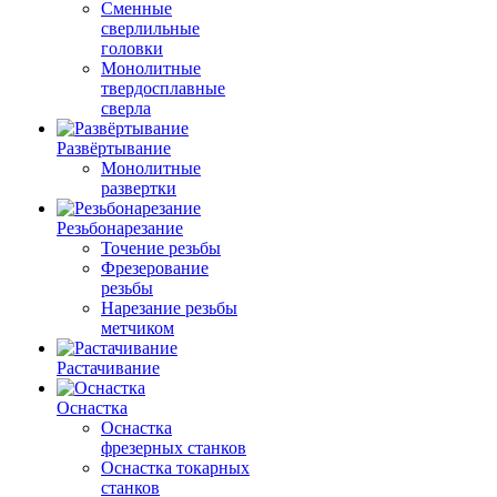
Сменные
сверлильные
головки
Монолитные
твердосплавные
сверла
Развёртывание
Монолитные
развертки
Резьбонарезание
Точение резьбы
Фрезерование
резьбы
Нарезание резьбы
метчиком
Растачивание
Оснастка
Оснастка
фрезерных станков
Оснастка токарных
станков