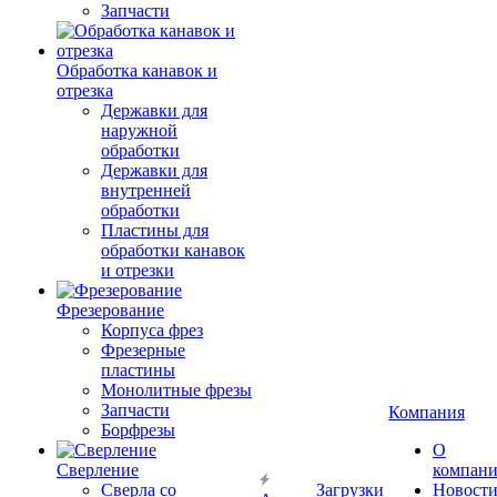
Запчасти
Обработка канавок и
отрезка
Державки для
наружной
обработки
Державки для
внутренней
обработки
Пластины для
обработки канавок
и отрезки
Фрезерование
Корпуса фрез
Фрезерные
пластины
Монолитные фрезы
Запчасти
Компания
Борфрезы
О
Сверление
компан
Сверла со
Загрузки
Новост