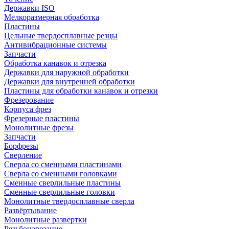
Державки ISO
Мелкоразмерная обработка
Пластины
Цельные твердосплавные резцы
Антивибрационные системы
Запчасти
Обработка канавок и отрезка
Державки для наружной обработки
Державки для внутренней обработки
Пластины для обработки канавок и отрезки
Фрезерование
Корпуса фрез
Фрезерные пластины
Монолитные фрезы
Запчасти
Борфрезы
Сверление
Сверла со сменными пластинами
Сверла со сменными головками
Сменные сверлильные пластины
Сменные сверлильные головки
Монолитные твердосплавные сверла
Развёртывание
Монолитные развертки
Резьбонарезание