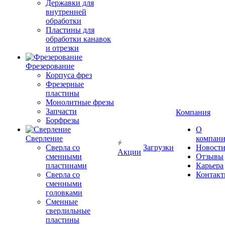
Державки для
внутренней
обработки
Пластины для
обработки канавок
и отрезки
Фрезерование
Корпуса фрез
Фрезерные
пластины
Монолитные фрезы
Запчасти
Компания
Борфрезы
О
Сверление
компан
Сверла со
Загрузки
Новост
Акции
сменными
Отзывы
пластинами
Карьера
Сверла со
Контак
сменными
головками
Сменные
сверлильные
пластины