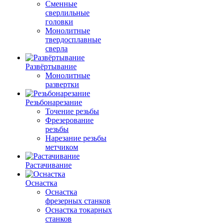
Сменные
сверлильные
головки
Монолитные
твердосплавные
сверла
Развёртывание
Монолитные
развертки
Резьбонарезание
Точение резьбы
Фрезерование
резьбы
Нарезание резьбы
метчиком
Растачивание
Оснастка
Оснастка
фрезерных станков
Оснастка токарных
станков