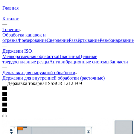
Главная
—
Каталог
—
Точение
Обработка канавок и
отрезка
Фрезерование
Сверление
Развёртывание
Резьбонарезание
—
Державки ISO
Мелкоразмерная обработка
Пластины
Цельные
твердосплавные резцы
Антивибрационные системы
Запчасти
—
Державки для наружной обработки
Державки для внутренней обработки (расточные)
—
Державка токарная SSSCR 1212 F09