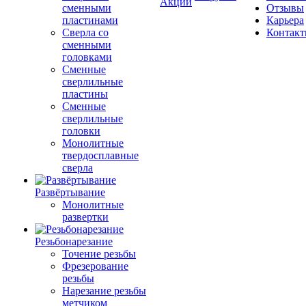
Акции
сменными
Отзывы
пластинами
Карьера
Сверла со
Контак
сменными
головками
Сменные
сверлильные
пластины
Сменные
сверлильные
головки
Монолитные
твердосплавные
сверла
Развёртывание
Монолитные
развертки
Резьбонарезание
Точение резьбы
Фрезерование
резьбы
Нарезание резьбы
метчиком