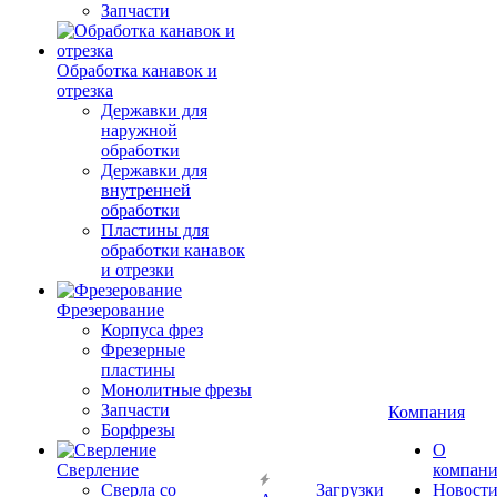
Запчасти
Обработка канавок и
отрезка
Державки для
наружной
обработки
Державки для
внутренней
обработки
Пластины для
обработки канавок
и отрезки
Фрезерование
Корпуса фрез
Фрезерные
пластины
Монолитные фрезы
Запчасти
Компания
Борфрезы
О
Сверление
компан
Сверла со
Загрузки
Новост