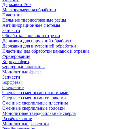
Державки ISO
Мелкоразмерная обработка
Пластины
Цельные твердосплавные резцы
Антивибрационные системы
Запчасти
Обработка канавок и отрезка
Державки для наружной обработки
Державки для внутренней обработки
Пластины для обработки канавок и отрезки
Фрезерование
Корпуса фрез
Фрезерные пластины
Монолитные фрезы
Запчасти
Борфрезы
Сверление
Сверла со сменными пластинами
Сверла со сменными головками
Сменные сверлильные пластины
Сменные сверлильные головки
Монолитные твердосплавные сверла
Развёртывание
Монолитные развертки
Резьбонарезание