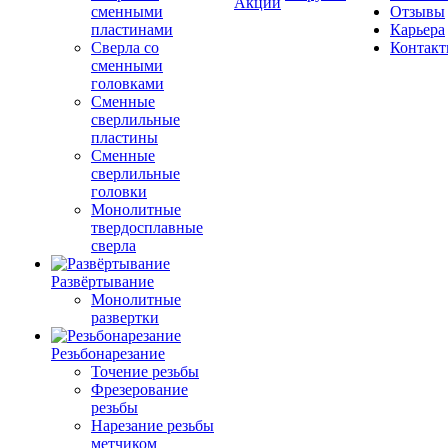
Акции
сменными
Отзывы
пластинами
Карьера
Сверла со
Контак
сменными
головками
Сменные
сверлильные
пластины
Сменные
сверлильные
головки
Монолитные
твердосплавные
сверла
Развёртывание
Монолитные
развертки
Резьбонарезание
Точение резьбы
Фрезерование
резьбы
Нарезание резьбы
метчиком