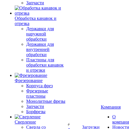
Запчасти
Обработка канавок и
отрезка
Державки для
наружной
обработки
Державки для
внутренней
обработки
Пластины для
обработки канавок
и отрезки
Фрезерование
Корпуса фрез
Фрезерные
пластины
Монолитные фрезы
Запчасти
Компания
Борфрезы
О
Сверление
компан
Сверла со
Загрузки
Новост