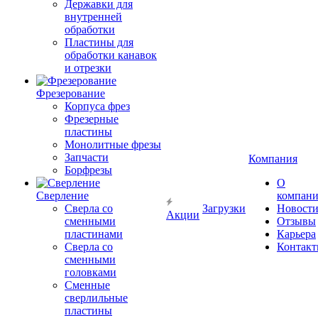
Державки для
внутренней
обработки
Пластины для
обработки канавок
и отрезки
Фрезерование
Корпуса фрез
Фрезерные
пластины
Монолитные фрезы
Запчасти
Компания
Борфрезы
О
Сверление
компан
Сверла со
Загрузки
Новост
Акции
сменными
Отзывы
пластинами
Карьера
Сверла со
Контак
сменными
головками
Сменные
сверлильные
пластины