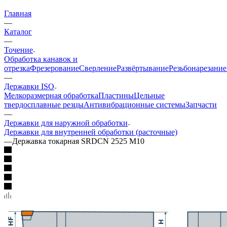
Главная
—
Каталог
—
Точение
Обработка канавок и
отрезка
Фрезерование
Сверление
Развёртывание
Резьбонарезание
—
Державки ISO
Мелкоразмерная обработка
Пластины
Цельные
твердосплавные резцы
Антивибрационные системы
Запчасти
—
Державки для наружной обработки
Державки для внутренней обработки (расточные)
—
Державка токарная SRDCN 2525 M10