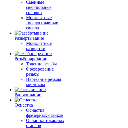
Сменные
сверлильные
головки
Монолитные
твердосплавные
сверла
Развёртывание
Монолитные
развертки
Резьбонарезание
Точение резьбы
Фрезерование
резьбы
Нарезание резьбы
метчиком
Растачивание
Оснастка
Оснастка
фрезерных станков
Оснастка токарных
станков