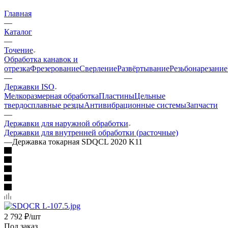
Главная
—
Каталог
—
Точение
Обработка канавок и
отрезка
Фрезерование
Сверление
Развёртывание
Резьбонарезание
—
Державки ISO
Мелкоразмерная обработка
Пластины
Цельные
твердосплавные резцы
Антивибрационные системы
Запчасти
—
Державки для наружной обработки
Державки для внутренней обработки (расточные)
—
Державка токарная SDQCL 2020 K11
2 792
₽
/шт
Под заказ