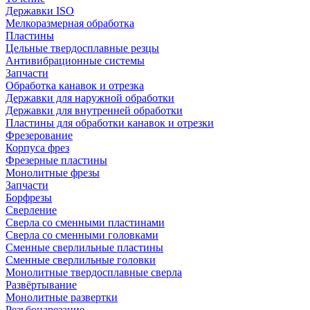
Державки ISO
Мелкоразмерная обработка
Пластины
Цельные твердосплавные резцы
Антивибрационные системы
Запчасти
Обработка канавок и отрезка
Державки для наружной обработки
Державки для внутренней обработки
Пластины для обработки канавок и отрезки
Фрезерование
Корпуса фрез
Фрезерные пластины
Монолитные фрезы
Запчасти
Борфрезы
Сверление
Сверла со сменными пластинами
Сверла со сменными головками
Сменные сверлильные пластины
Сменные сверлильные головки
Монолитные твердосплавные сверла
Развёртывание
Монолитные развертки
Резьбонарезание