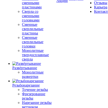
Акции
сменными
Отзывы
пластинами
Карьера
Сверла со
Контак
сменными
головками
Сменные
сверлильные
пластины
Сменные
сверлильные
головки
Монолитные
твердосплавные
сверла
Развёртывание
Монолитные
развертки
Резьбонарезание
Точение резьбы
Фрезерование
резьбы
Нарезание резьбы
метчиком