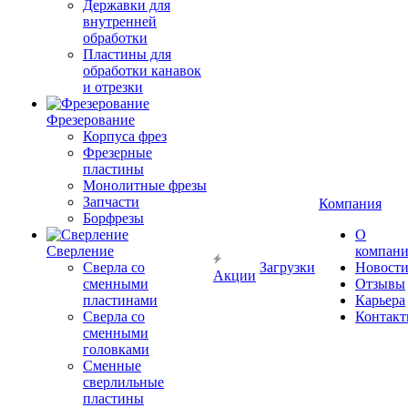
Державки для
внутренней
обработки
Пластины для
обработки канавок
и отрезки
Фрезерование
Корпуса фрез
Фрезерные
пластины
Монолитные фрезы
Запчасти
Компания
Борфрезы
О
Сверление
компан
Сверла со
Загрузки
Новост
Акции
сменными
Отзывы
пластинами
Карьера
Сверла со
Контак
сменными
головками
Сменные
сверлильные
пластины