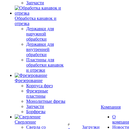
Запчасти
Обработка канавок и
отрезка
Державки для
наружной
обработки
Державки для
внутренней
обработки
Пластины для
обработки канавок
и отрезки
Фрезерование
Корпуса фрез
Фрезерные
пластины
Монолитные фрезы
Запчасти
Компания
Борфрезы
О
Сверление
компан
Сверла со
Загрузки
Новост