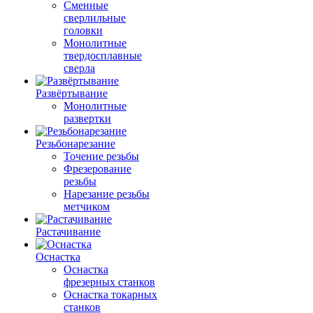
Сменные
сверлильные
головки
Монолитные
твердосплавные
сверла
Развёртывание
Монолитные
развертки
Резьбонарезание
Точение резьбы
Фрезерование
резьбы
Нарезание резьбы
метчиком
Растачивание
Оснастка
Оснастка
фрезерных станков
Оснастка токарных
станков