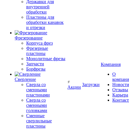
Державки для
внутренней
обработки
Пластины для
обработки канавок
и отрезки
Фрезерование
Корпуса фрез
Фрезерные
пластины
Монолитные фрезы
Запчасти
Компания
Борфрезы
О
Сверление
компан
Сверла со
Загрузки
Новост
Акции
сменными
Отзывы
пластинами
Карьера
Сверла со
Контак
сменными
головками
Сменные
сверлильные
пластины