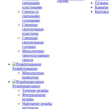
Акции
сменными
Отзывы
пластинами
Карьера
Сверла со
Контак
сменными
головками
Сменные
сверлильные
пластины
Сменные
сверлильные
головки
Монолитные
твердосплавные
сверла
Развёртывание
Монолитные
развертки
Резьбонарезание
Точение резьбы
Фрезерование
резьбы
Нарезание резьбы
метчиком