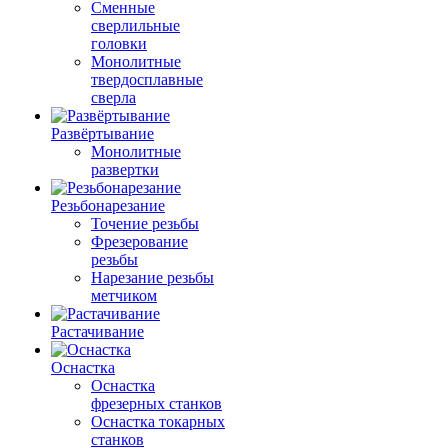
Сменные
сверлильные
головки
Монолитные
твердосплавные
сверла
Развёртывание
Монолитные
развертки
Резьбонарезание
Точение резьбы
Фрезерование
резьбы
Нарезание резьбы
метчиком
Растачивание
Оснастка
Оснастка
фрезерных станков
Оснастка токарных
станков