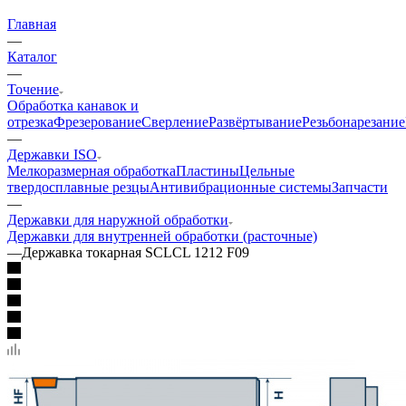
Главная
—
Каталог
—
Точение
Обработка канавок и
отрезка
Фрезерование
Сверление
Развёртывание
Резьбонарезание
—
Державки ISO
Мелкоразмерная обработка
Пластины
Цельные
твердосплавные резцы
Антивибрационные системы
Запчасти
—
Державки для наружной обработки
Державки для внутренней обработки (расточные)
—
Державка токарная SCLCL 1212 F09