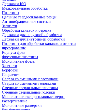
Державки ISO
Мелкоразмерная обработка
Пластины
Цельные твердосплавные резцы
Антивибрационные системы
Запчасти
Обработка канавок и отрезка
Державки для наружной обработки
Державки для внутренней обработки
Пластины для обработки канавок и отрезки
Фрезерование
Корпуса фрез
Фрезерные пластины
Монолитные фрезы
Запчасти
Борфрезы
Сверление
Сверла со сменными пластинами
Сверла со сменными головками
Сменные сверлильные пластины
Сменные сверлильные головки
Монолитные твердосплавные сверла
Развёртывание
Монолитные развертки
Резьбонарезание