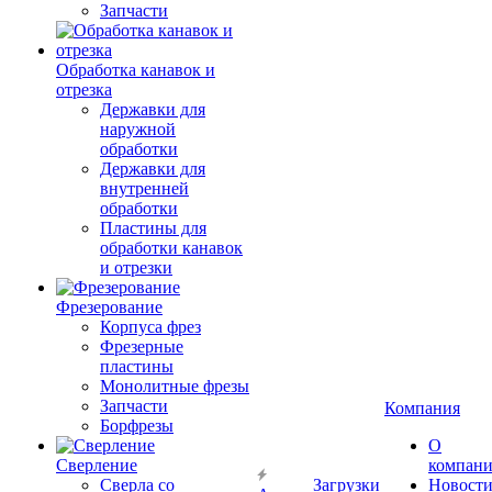
Запчасти
Обработка канавок и
отрезка
Державки для
наружной
обработки
Державки для
внутренней
обработки
Пластины для
обработки канавок
и отрезки
Фрезерование
Корпуса фрез
Фрезерные
пластины
Монолитные фрезы
Запчасти
Компания
Борфрезы
О
Сверление
компан
Сверла со
Загрузки
Новост