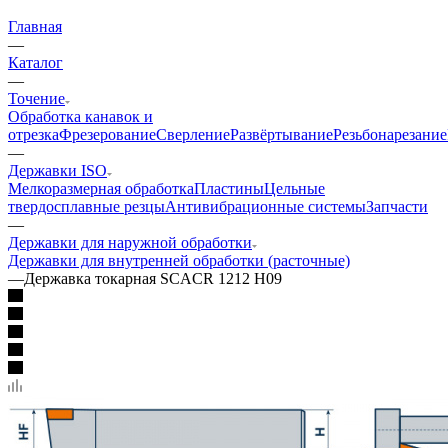
Главная
—
Каталог
—
Точение
Обработка канавок и
отрезка
Фрезерование
Сверление
Развёртывание
Резьбонарезание
—
Державки ISO
Мелкоразмерная обработка
Пластины
Цельные
твердосплавные резцы
Антивибрационные системы
Запчасти
—
Державки для наружной обработки
Державки для внутренней обработки (расточные)
—
Державка токарная SCACR 1212 H09