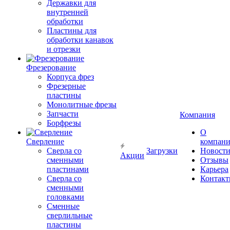
Державки для
внутренней
обработки
Пластины для
обработки канавок
и отрезки
Фрезерование
Корпуса фрез
Фрезерные
пластины
Монолитные фрезы
Запчасти
Компания
Борфрезы
О
Сверление
компан
Сверла со
Загрузки
Новост
Акции
сменными
Отзывы
пластинами
Карьера
Сверла со
Контак
сменными
головками
Сменные
сверлильные
пластины