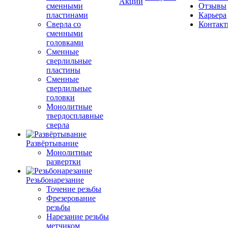
Акции
сменными
Отзывы
пластинами
Карьера
Сверла со
Контак
сменными
головками
Сменные
сверлильные
пластины
Сменные
сверлильные
головки
Монолитные
твердосплавные
сверла
Развёртывание
Монолитные
развертки
Резьбонарезание
Точение резьбы
Фрезерование
резьбы
Нарезание резьбы
метчиком