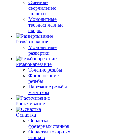
Сменные
сверлильные
головки
Монолитные
твердосплавные
сверла
Развёртывание
Монолитные
развертки
Резьбонарезание
Точение резьбы
Фрезерование
резьбы
Нарезание резьбы
метчиком
Растачивание
Оснастка
Оснастка
фрезерных станков
Оснастка токарных
станков