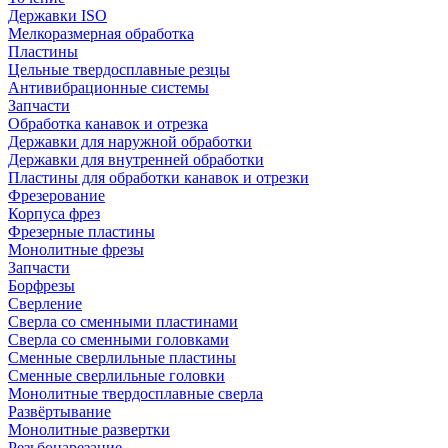
Державки ISO
Мелкоразмерная обработка
Пластины
Цельные твердосплавные резцы
Антивибрационные системы
Запчасти
Обработка канавок и отрезка
Державки для наружной обработки
Державки для внутренней обработки
Пластины для обработки канавок и отрезки
Фрезерование
Корпуса фрез
Фрезерные пластины
Монолитные фрезы
Запчасти
Борфрезы
Сверление
Сверла со сменными пластинами
Сверла со сменными головками
Сменные сверлильные пластины
Сменные сверлильные головки
Монолитные твердосплавные сверла
Развёртывание
Монолитные развертки
Резьбонарезание