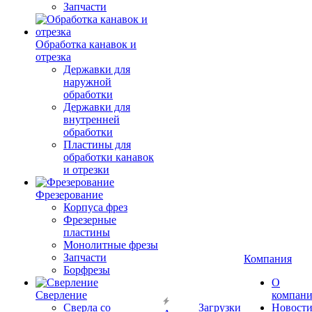
Запчасти
Обработка канавок и
отрезка
Державки для
наружной
обработки
Державки для
внутренней
обработки
Пластины для
обработки канавок
и отрезки
Фрезерование
Корпуса фрез
Фрезерные
пластины
Монолитные фрезы
Запчасти
Компания
Борфрезы
О
Сверление
компан
Сверла со
Загрузки
Новост