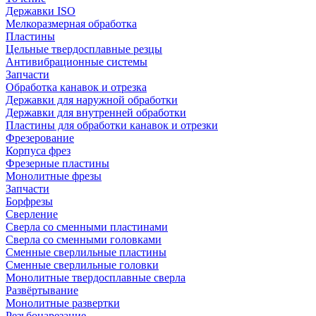
Державки ISO
Мелкоразмерная обработка
Пластины
Цельные твердосплавные резцы
Антивибрационные системы
Запчасти
Обработка канавок и отрезка
Державки для наружной обработки
Державки для внутренней обработки
Пластины для обработки канавок и отрезки
Фрезерование
Корпуса фрез
Фрезерные пластины
Монолитные фрезы
Запчасти
Борфрезы
Сверление
Сверла со сменными пластинами
Сверла со сменными головками
Сменные сверлильные пластины
Сменные сверлильные головки
Монолитные твердосплавные сверла
Развёртывание
Монолитные развертки
Резьбонарезание