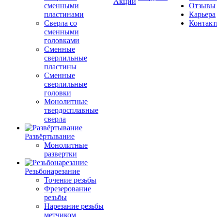
Акции
сменными
Отзывы
пластинами
Карьера
Сверла со
Контак
сменными
головками
Сменные
сверлильные
пластины
Сменные
сверлильные
головки
Монолитные
твердосплавные
сверла
Развёртывание
Монолитные
развертки
Резьбонарезание
Точение резьбы
Фрезерование
резьбы
Нарезание резьбы
метчиком