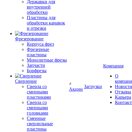
Державки для
внутренней
обработки
Пластины для
обработки канавок
и отрезки
Фрезерование
Корпуса фрез
Фрезерные
пластины
Монолитные фрезы
Запчасти
Компания
Борфрезы
О
Сверление
компан
Сверла со
Загрузки
Новост
Акции
сменными
Отзывы
пластинами
Карьера
Сверла со
Контак
сменными
головками
Сменные
сверлильные
пластины