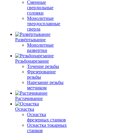
Сменные
сверлильные
головки
Монолитные
твердосплавные
сверла
Развёртывание
Монолитные
развертки
Резьбонарезание
Точение резьбы
Фрезерование
резьбы
Нарезание резьбы
метчиком
Растачивание
Оснастка
Оснастка
фрезерных станков
Оснастка токарных
станков