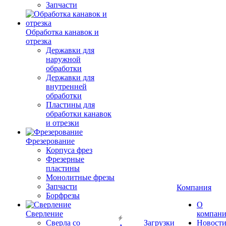
Запчасти
Обработка канавок и
отрезка
Державки для
наружной
обработки
Державки для
внутренней
обработки
Пластины для
обработки канавок
и отрезки
Фрезерование
Корпуса фрез
Фрезерные
пластины
Монолитные фрезы
Запчасти
Компания
Борфрезы
О
Сверление
компан
Сверла со
Загрузки
Новост