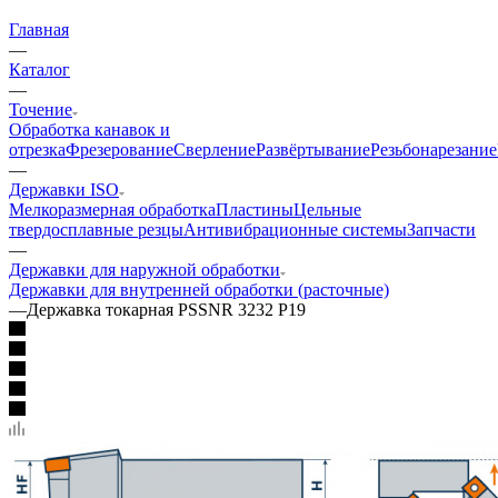
Главная
—
Каталог
—
Точение
Обработка канавок и
отрезка
Фрезерование
Сверление
Развёртывание
Резьбонарезание
—
Державки ISO
Мелкоразмерная обработка
Пластины
Цельные
твердосплавные резцы
Антивибрационные системы
Запчасти
—
Державки для наружной обработки
Державки для внутренней обработки (расточные)
—
Державка токарная PSSNR 3232 P19