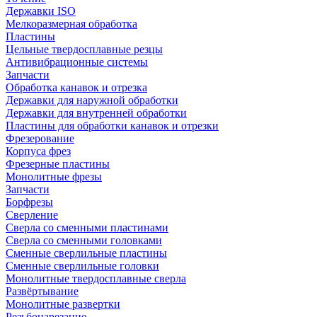
Державки ISO
Мелкоразмерная обработка
Пластины
Цельные твердосплавные резцы
Антивибрационные системы
Запчасти
Обработка канавок и отрезка
Державки для наружной обработки
Державки для внутренней обработки
Пластины для обработки канавок и отрезки
Фрезерование
Корпуса фрез
Фрезерные пластины
Монолитные фрезы
Запчасти
Борфрезы
Сверление
Сверла со сменными пластинами
Сверла со сменными головками
Сменные сверлильные пластины
Сменные сверлильные головки
Монолитные твердосплавные сверла
Развёртывание
Монолитные развертки
Резьбонарезание