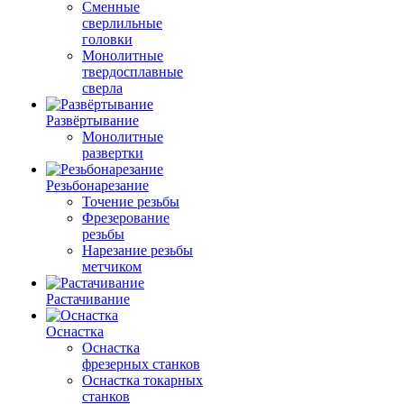
Сменные
сверлильные
головки
Монолитные
твердосплавные
сверла
Развёртывание
Монолитные
развертки
Резьбонарезание
Точение резьбы
Фрезерование
резьбы
Нарезание резьбы
метчиком
Растачивание
Оснастка
Оснастка
фрезерных станков
Оснастка токарных
станков