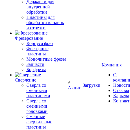
Державки для
внутренней
обработки
Пластины для
обработки канавок
и отрезки
Фрезерование
Корпуса фрез
Фрезерные
пластины
Монолитные фрезы
Запчасти
Компания
Борфрезы
О
Сверление
компан
Сверла со
Загрузки
Новост
Акции
сменными
Отзывы
пластинами
Карьера
Сверла со
Контак
сменными
головками
Сменные
сверлильные
пластины