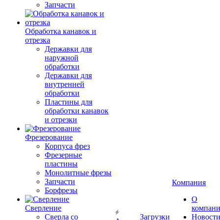
Запчасти
Обработка канавок и
отрезка
Державки для
наружной
обработки
Державки для
внутренней
обработки
Пластины для
обработки канавок
и отрезки
Фрезерование
Корпуса фрез
Фрезерные
пластины
Монолитные фрезы
Запчасти
Компания
Борфрезы
О
Сверление
компан
Сверла со
Загрузки
Новост