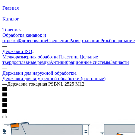
Главная
—
Каталог
—
Точение
Обработка канавок и
отрезка
Фрезерование
Сверление
Развёртывание
Резьбонарезание
—
Державки ISO
Мелкоразмерная обработка
Пластины
Цельные
твердосплавные резцы
Антивибрационные системы
Запчасти
—
Державки для наружной обработки
Державки для внутренней обработки (расточные)
—
Державка токарная PSBNL 2525 M12