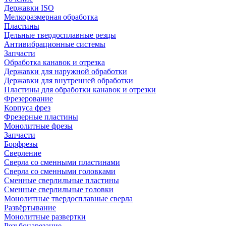
Державки ISO
Мелкоразмерная обработка
Пластины
Цельные твердосплавные резцы
Антивибрационные системы
Запчасти
Обработка канавок и отрезка
Державки для наружной обработки
Державки для внутренней обработки
Пластины для обработки канавок и отрезки
Фрезерование
Корпуса фрез
Фрезерные пластины
Монолитные фрезы
Запчасти
Борфрезы
Сверление
Сверла со сменными пластинами
Сверла со сменными головками
Сменные сверлильные пластины
Сменные сверлильные головки
Монолитные твердосплавные сверла
Развёртывание
Монолитные развертки
Резьбонарезание