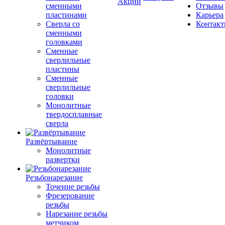
Акции
сменными
Отзывы
пластинами
Карьера
Сверла со
Контак
сменными
головками
Сменные
сверлильные
пластины
Сменные
сверлильные
головки
Монолитные
твердосплавные
сверла
Развёртывание
Монолитные
развертки
Резьбонарезание
Точение резьбы
Фрезерование
резьбы
Нарезание резьбы
метчиком