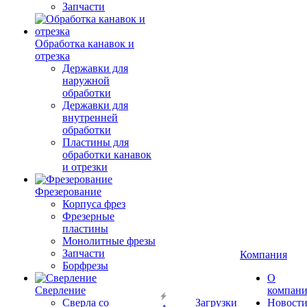
Запчасти
Обработка канавок и
отрезка
Державки для
наружной
обработки
Державки для
внутренней
обработки
Пластины для
обработки канавок
и отрезки
Фрезерование
Корпуса фрез
Фрезерные
пластины
Монолитные фрезы
Запчасти
Компания
Борфрезы
О
Сверление
компан
Сверла со
Загрузки
Новост