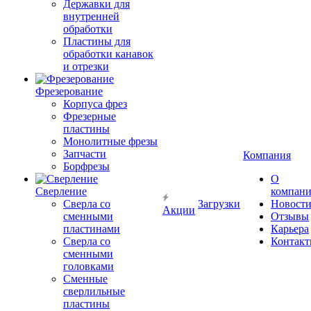
Державки для
внутренней
обработки
Пластины для
обработки канавок
и отрезки
Фрезерование
Корпуса фрез
Фрезерные
пластины
Монолитные фрезы
Запчасти
Компания
Борфрезы
О
Сверление
компан
Сверла со
Загрузки
Новост
Акции
сменными
Отзывы
пластинами
Карьера
Сверла со
Контак
сменными
головками
Сменные
сверлильные
пластины