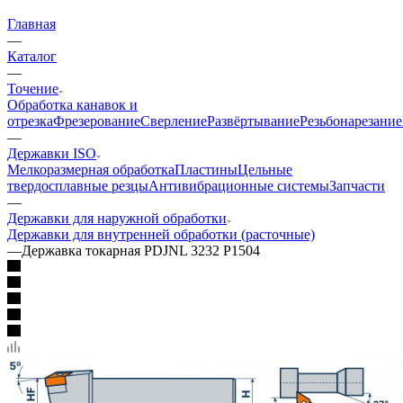
Главная
—
Каталог
—
Точение
Обработка канавок и
отрезка
Фрезерование
Сверление
Развёртывание
Резьбонарезание
—
Державки ISO
Мелкоразмерная обработка
Пластины
Цельные
твердосплавные резцы
Антивибрационные системы
Запчасти
—
Державки для наружной обработки
Державки для внутренней обработки (расточные)
—
Державка токарная PDJNL 3232 P1504