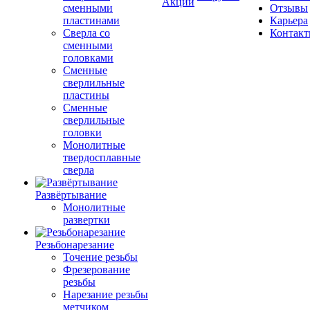
Акции
сменными
Отзывы
пластинами
Карьера
Сверла со
Контак
сменными
головками
Сменные
сверлильные
пластины
Сменные
сверлильные
головки
Монолитные
твердосплавные
сверла
Развёртывание
Монолитные
развертки
Резьбонарезание
Точение резьбы
Фрезерование
резьбы
Нарезание резьбы
метчиком