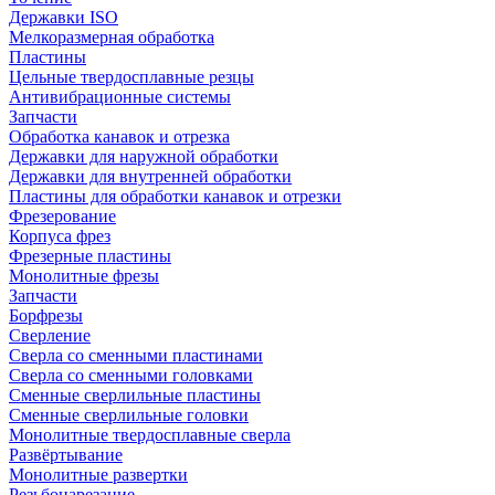
Державки ISO
Мелкоразмерная обработка
Пластины
Цельные твердосплавные резцы
Антивибрационные системы
Запчасти
Обработка канавок и отрезка
Державки для наружной обработки
Державки для внутренней обработки
Пластины для обработки канавок и отрезки
Фрезерование
Корпуса фрез
Фрезерные пластины
Монолитные фрезы
Запчасти
Борфрезы
Сверление
Сверла со сменными пластинами
Сверла со сменными головками
Сменные сверлильные пластины
Сменные сверлильные головки
Монолитные твердосплавные сверла
Развёртывание
Монолитные развертки
Резьбонарезание