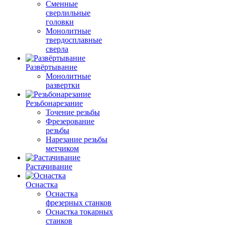
Сменные
сверлильные
головки
Монолитные
твердосплавные
сверла
Развёртывание
Монолитные
развертки
Резьбонарезание
Точение резьбы
Фрезерование
резьбы
Нарезание резьбы
метчиком
Растачивание
Оснастка
Оснастка
фрезерных станков
Оснастка токарных
станков