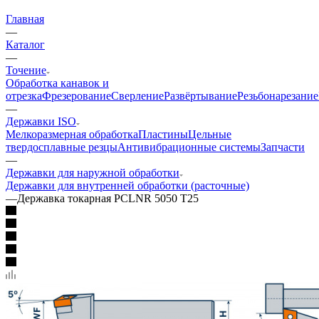
Главная
—
Каталог
—
Точение
Обработка канавок и
отрезка
Фрезерование
Сверление
Развёртывание
Резьбонарезание
—
Державки ISO
Мелкоразмерная обработка
Пластины
Цельные
твердосплавные резцы
Антивибрационные системы
Запчасти
—
Державки для наружной обработки
Державки для внутренней обработки (расточные)
—
Державка токарная PCLNR 5050 T25