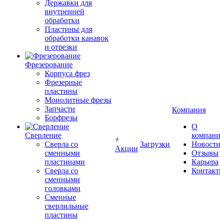
Державки для
внутренней
обработки
Пластины для
обработки канавок
и отрезки
Фрезерование
Корпуса фрез
Фрезерные
пластины
Монолитные фрезы
Запчасти
Компания
Борфрезы
О
Сверление
компан
Сверла со
Загрузки
Новост
Акции
сменными
Отзывы
пластинами
Карьера
Сверла со
Контак
сменными
головками
Сменные
сверлильные
пластины