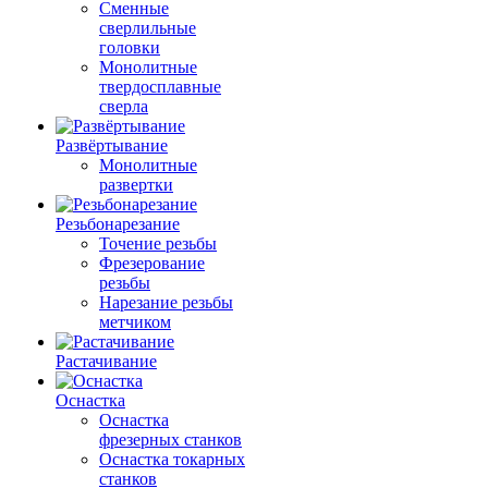
Сменные
сверлильные
головки
Монолитные
твердосплавные
сверла
Развёртывание
Монолитные
развертки
Резьбонарезание
Точение резьбы
Фрезерование
резьбы
Нарезание резьбы
метчиком
Растачивание
Оснастка
Оснастка
фрезерных станков
Оснастка токарных
станков