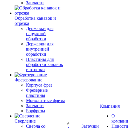
Запчасти
Обработка канавок и
отрезка
Державки для
наружной
обработки
Державки для
внутренней
обработки
Пластины для
обработки канавок
и отрезки
Фрезерование
Корпуса фрез
Фрезерные
пластины
Монолитные фрезы
Запчасти
Компания
Борфрезы
О
Сверление
компан
Сверла со
Загрузки
Новост