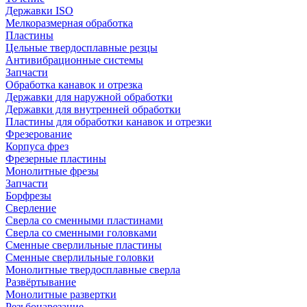
Державки ISO
Мелкоразмерная обработка
Пластины
Цельные твердосплавные резцы
Антивибрационные системы
Запчасти
Обработка канавок и отрезка
Державки для наружной обработки
Державки для внутренней обработки
Пластины для обработки канавок и отрезки
Фрезерование
Корпуса фрез
Фрезерные пластины
Монолитные фрезы
Запчасти
Борфрезы
Сверление
Сверла со сменными пластинами
Сверла со сменными головками
Сменные сверлильные пластины
Сменные сверлильные головки
Монолитные твердосплавные сверла
Развёртывание
Монолитные развертки
Резьбонарезание