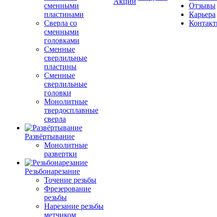
Акции
сменными
Отзывы
пластинами
Карьера
Сверла со
Контак
сменными
головками
Сменные
сверлильные
пластины
Сменные
сверлильные
головки
Монолитные
твердосплавные
сверла
Развёртывание
Монолитные
развертки
Резьбонарезание
Точение резьбы
Фрезерование
резьбы
Нарезание резьбы
метчиком